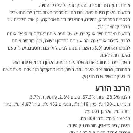
אותם בתוך מים רותחים, והשמן מתקבל על פני המים.
הזרעים והשמן מזינים מאד, והם מהווים מרכיב חשוב במזון של התושבים
הכפריים במוזמביק, נמיביה, זימבאביה ודרום אפריקה, וכן אצל הילידים של
מדבר קלהארי (11).
הזרעים נאכלים חיים או קלויים. יש שטוחנים אותם לאבקה ומוסיפים אותם
למרק, לדיסה או לעוגה. הם עשירים בחלבון ובשומן, ולכן לוקחים אותם
למסעות ארוכים (5,9). השמן משמש לבישול ולהכנת רוטבים. יש לו טעם
נעים, דומה לאגוז.
השמן נמכר כמחומם או נא שלא עבר חימום. השמן המבוקש יותר הוא
המחומם, שהוא יציב וטעים יותר. השמן הנא מתקלקל תוך שנה. משתמשים
בו בעיקר לשימוש חיצוני (9).
הרכב הזרע
חלבון 28.3%, שומן 57.3%, סיבים 2.8%, פחמימות 3.7%,
מינרלים ב-100 ג’: סידן 118 מ”ג, מגנזיום 462 מ”ג, ברזל 4.87 מ”ג, נתרן
3.81 מ”ג, אשלגן 601 מ”ג
אבץ 5.19 מ”ג, זרחן 808 מ”ג
תיאמין, ריבופלאבין, חומצה ניקוטינית.
אנרגיה 2703 קלוריות ל-100 ג’ (9).