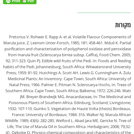
מקורות
Pretorius V. Rohwer E. Rapp A. et al. Volatile Flavour Compoenents of
Marula juice. Z. Leensm Unter-Forsch, 1985; 181: 458-461. Mduli K. Partial
purification and characterization of polyphenol oxidase and peroxidase
from marula fruit (Sclerocarya birrea subsp. Caffra), Food Chem. 2005;
92; 311-323. Quin PJ. Edible wild fruits of the Pedi. In: Foods and feeding
habits of the Pedi. Johannesburg, South Africa: Witwatersrand University
Press; 1959: 81-92. Hutchings A. Scott AH. Lewis G. Cunningham A. Zulu
Medicinal Plants: An Inventory. Cape Town, South Africa: University of
Natal Press; 1966. Palmer E. Pitman N. Sclerocarya Hochs, In: Trees of
Southern Africa. Cape Town, South Africa; Balkema; 1972: 226-246. Watt
JM. Breyer-Brandwijk MG. Anacardiaceae, In: The Medicinal and
Poisonous Plants of Southern Africa. Edinburg, Scotland; Livingstone;
1932: 107-110. Guinko S. Vegetation de Haute Volta (thesis) Bordeaux,
France: University of Bordeaux; 1984: 316. Walker NJ. Marula African
Wildlife. 1989; 43(6): 282-285. Welford L. Abad Jara ME. Gericke N. Tree of
Life, The Use of Marula Oil in Southern Africa. Herbalgram; 2008; 79;32-
41. Ogbobe O. Physico-chemical composition and characteristics of the