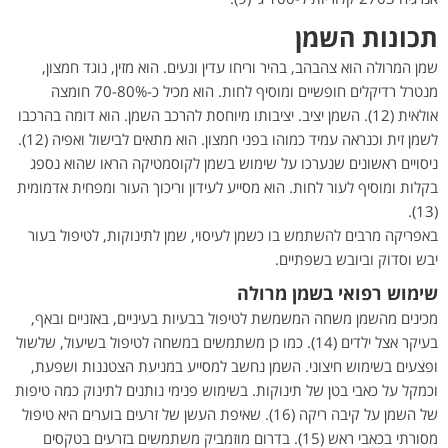
תכונות השמן
שמן המרולה הוא צהבהב, בהיר וריחו עדין ונעים. הוא מזין, נוגד חמצון,
מנטרל רדיקלים חופשיים ומוסיף לחות. הוא מכיל כ-70-80% חומצה
אולאית (12). השמן יציב. יציבותו מיוחסת להרכב השמן. הוא דומה בהרכבו
לשמן זית וכנראה עמיד כמוהו בפני חמצון. הוא מתאים לבישול ואפיה (12).
ניסויים ראשונים שנערכו על שימוש בשמן לקוסמטיקה הראו שהוא נספג
בקלות ומוסיף לעור לחות. הוא מסייע לעידון וריכוך העור ומפחית אדמומית
(13).
באפריקה מרבים להשתמש בו כשמן לעיסוי, שמן לתינוקות, לטיפול בעור
יבש וסדוק וביובש בשפתיים.
שימוש רפואי בשמן מרולה
מכינים מהשמן משחה המשמשת לטיפול בבעיות בעיניים, באזניים ובאף,
בעיקר אצל ילדים (14). כמו כן משתמשים במשחה לטיפול בשיעול, שלשול
ופצעים בשימוש חיצוני. השמן נחשב למסייע במניעת הצטננות ושפעת,
וכמקל על כאבי בטן של תינוקות. בשימוש פנימי נותנים לתינוק כמה טיפות
של השמן על קיבה ריקה (16). שאיפת העשן של זרעים בוערים היא טיפול
מסורתי בכאבי ראש (15). בדרום מוזמביק משתמשים בזרעים בטקסים