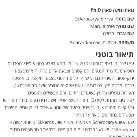
מאת:
מינה פארן Ph.D
שם בוטני
: Sclerocarya birrea
שם נפוץ
: Marula tree
שם עברי
: מרולה
משפחה
: אילתיים, Anacardiaceae
תיאור בוטני
עץ נשיר, דו ביתי בגובה של 15-20 מ’. הגזע בצבע כסף אופייני. הפרחים
מופיעים בקצות הענפים. הם קטנים וצבעם אדום כהה. העלים בצבע
ירוק-אפור. הפירות בגודל שזיף. קליפת הפרי בצבע ירוק-צהוב, והציפה
לבנה ומכילה מיץ. לפירות יש טעם אקסוטי המזכיר אשכולית ואננס (1).
הפירות נופלים מהעץ כשעודם ירוקים, והם מבשילים והופכים
לצהובים מתחת לעץ (2). הפרי הבשל אכיל, ויש לו ריח נעים. בתוך הפרי יש
זרע קשה ובתוכו 1-3 גרעינים בטעם של אגוז, עשירים בשמן אכיל. הפירות
מבשילים בחודשים ינואר עד מרץ.
שם הסוג Sclerocarya משמעותו אגוז קשה. Skkeros ביוונית קשה ו-
karyon אגוז. יש לעץ הרבה שמות מקומיים. בכל אחד מהשבטים מכנים
אותו בשם אחר.