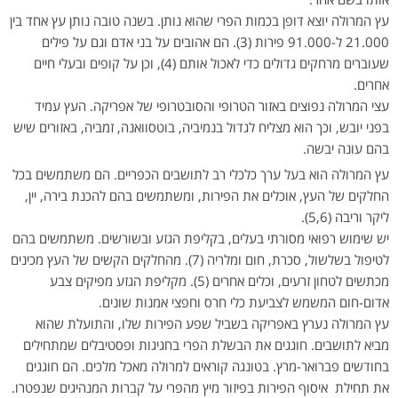
עץ המרולה יוצא דופן בכמות הפרי שהוא נותן. בשנה טובה נותן עץ אחד בין
21.000 ל-91.000 פירות (3). הם אהובים על בני אדם וגם על פילים
שעוברים מרחקים גדולים כדי לאכול אותם (4), וכן על קופים ובעלי חיים
אחרים.
עצי המרולה נפוצים באזור הטרופי והסובטרופי של אפריקה. העץ עמיד
בפני יובש, וכך הוא מצליח לגדול בנמיביה, בוטסוואנה, זמביה, באזורים שיש
בהם עונה יבשה.
עץ המרולה הוא בעל ערך כלכלי רב לתושבים הכפריים. הם משתמשים בכל
החלקים של העץ, אוכלים את הפירות, ומשתמשים בהם להכנת בירה, יין,
ליקר וריבה (5,6).
יש שימוש רפואי מסורתי בעלים, בקליפת הגזע ובשורשים. משתמשים בהם
לטיפול בשלשול, סכרת, חום ומלריה (7). מהחלקים הקשים של העץ מכינים
מכתשים לטחון זרעים, וכלים אחרים (5). מקליפת הגזע מפיקים צבע
אדום-חום המשמש לצביעת כלי חרס וחפצי אמנות שונים.
עץ המרולה נערץ באפריקה בשביל שפע הפירות שלו, והתועלת שהוא
מביא לתושבים. חוגגים את הבשלת הפרי בחגיגות ופסטיבלים שמתחילים
בחודשים פברואר-מרץ. בטונגה קוראים למרולה מאכל מלכים. הם חוגגים
את תחילת איסוף הפירות בפיזור מיץ מהפרי על קברות המנהיגים שנפטרו.