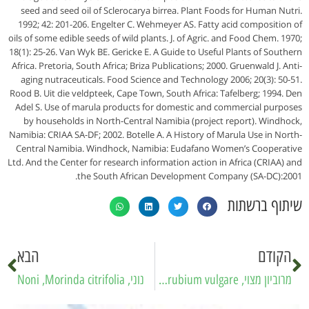
seed and seed oil of Sclerocarya birrea. Plant Foods for Human Nutri.
1992; 42: 201-206. Engelter C. Wehmeyer AS. Fatty acid composition of
oils of some edible seeds of wild plants. J. of Agric. and Food Chem. 1970;
18(1): 25-26. Van Wyk BE. Gericke E. A Guide to Useful Plants of Southern
Africa. Pretoria, South Africa; Briza Publications; 2000. Gruenwald J. Anti-
aging nutraceuticals. Food Science and Technology 2006; 20(3): 50-51.
Rood B. Uit die veldpteek, Cape Town, South Africa: Tafelberg; 1994. Den
Adel S. Use of marula products for domestic and commercial purposes
by households in North-Central Namibia (project report). Windhock,
Namibia: CRIAA SA-DF; 2002. Botelle A. A History of Marula Use in North-
Central Namibia. Windhock, Namibia: Eudafano Women’s Cooperative
Ltd. And the Center for research information action in Africa (CRIAA) and
the South African Development Company (SA-DC):2001.
שיתוף ברשתות
הקודם
הבא
מרוביון מצוי, White horehound ,Marrubium vulgare
נוני, Noni ,Morinda citrifolia