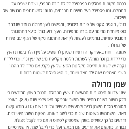
בכמה מקומות מחלקים בפסטיבל לכולם בירה מהפרי, ושרים שירים על
המרולה. זהו פסטיבל בעל חשיבות חברתית, הנותן למשתתפים הרגשה של
שייכות.
בזולו, חוגגים טקס של פירות ביכורים, ומגישים לעץ מרולה מיוחד שנבחר
כוס מיוחדת מחימר עם בירה מהפירות. העץ ידוע בזולו כ”עץ החתונות”
המגביר פוריות. נוהגלים לעשות לקראת החתונה ניקוי של הגוף עם פירות
של מרולה.
אמונה רווחת באפריקה הדרומית שניתן להשפיע על מין הילד בעזרת העץ.
כדי ללדת בן זכר מומלץ לשתות חליטה מקליפת גזע של עץ זכרי, וכדי ללדת
נקבה יש לשתות חליטה מקליפת הגזע של עץ נקבי. אם נולד ילד מהמין
השני מאמינים שזה ילד מאד מיוחד, כי הוא הצליח לשטות ברוחות.
שמן מרולה
ישנן עדויות היסטוריות המאשרות שעץ המרולה והכנת השמן מהזרעים היו
חלק חשוב באורח החיים של תושבי אפריקה מאז אלפי שנה (8,9). באופן
מסורתי הכנת השמן לבית ולתעשיה נעשית על ידי נשים (10). הזרע קשה
מאד, והשתמשו בשיטות שונות כדי לשבור אותו. הפקת השמן היא ידנית.
הזרעים כל כך עשירים בשמן שמספיק לסחוט אותם כדי לקבל ניצולת
גבוהה. כותשים את הזרעים עם מכתש ועלי כדי לקבל שמן, או שמרסקים