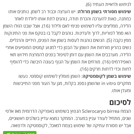
לניחוש ולראיית העתיד (6).
שימוש מסורתי בשמן מרולה
: יש הערצה וכבוד רב לשמן. נותנים אותו
כמתנה, כאות להערכה והכרת תודה, נוהגים לתת אותו ליולדת לאחר
הלידה, ממליצים עליו לשימוש פנימי לאם ולילוד (16). אצל שבט הזולו השמן
הוא סמל לפוריות, לרוך ולעדינות. נוהגים לקבל בו בטקס את פני התינוקות
ממין נקבה (5). הנשים נוהגות לעסות בשמן את הפנים, הידיים והרגליים.
נשים בהריון מורחות את השמן על הבטן כדי למנוע קמטים המופיעים אחרי
הלידה. מערבבים את השמן עם דוחן לטיפול בפנים להמרצת חידוש תאי
האפידרמיס (16). מורחים את השמן על הגוף בעונה היבשה כדי להוסיף
לחות וכדי לדחות חרקים (16).
שימוש בשמן לקוסמטיקה
: השמן מומלץ לשימוש קוסמטי. נעשו
מחקרים in vitro שהשמן נספג בקלות, מגן על העור מפני התייבשות
ומעדן אותו.
לסיכום
הצמח Sclerocaryo birrea הנפוץ בשימוש באפריקה הדרומית מאז אלפי
שנים, מתחיל לעורר עניין במערב. המחקר נמצא עדיין בשלבים ראשוניים,
אבל יש מסורת עתיקה של שימוש בצמח למאכל, לקוסמטיקה ולרפואה.