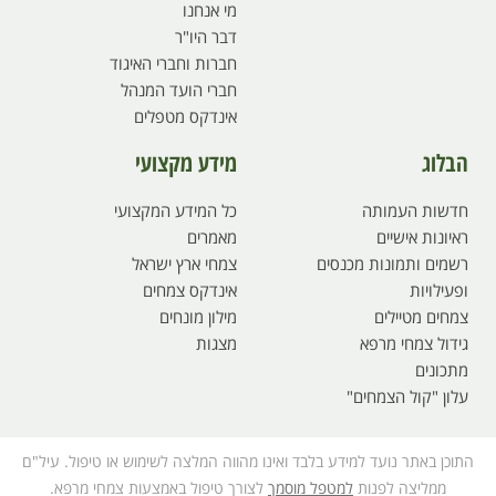
מי אנחנו
דבר היו"ר
חברות וחברי האיגוד
חברי הועד המנהל
אינדקס מטפלים
הבלוג
מידע מקצועי
חדשות העמותה
כל המידע המקצועי
ראיונות אישיים
מאמרים
רשמים ותמונות מכנסים
צמחי ארץ ישראל
ופעילויות
אינדקס צמחים
צמחים מטיילים
מילון מונחים
גידול צמחי מרפא
מצגות
מתכונים
עלון "קול הצמחים"
התוכן באתר נועד למידע בלבד ואינו מהווה המלצה לשימוש או טיפול. עיל"ם
ממליצה לפנות
למטפל מוסמך
לצורך טיפול באמצעות צמחי מרפא.