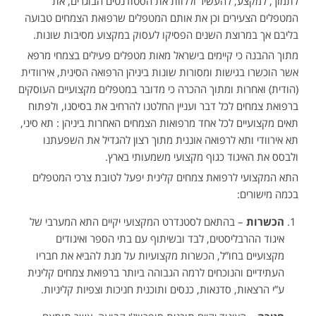
לתמוך, למקצע, להעשיר וללוות את הסטודנטים הבוגרים, את
המטפלים הצעירים וכן את אותם המטפלים שרפואת הצמחים טבועה
בליבם אך במרוצת השנים הפסיקו לעסוק במקצוע מסיבות שונות.
מתוך ההבנה כי קיימים בישראל מאות מטפלים פעילים בצמחי מרפא
אשר הוכשרו בגישות ומסורות שונות ביניהן הרפואה הסינית, אירוודית
(הודית) ואחרות ומתוך ההכרה כי מדובר במטפלים מקצועיים העוסקים
ברפואת צמחים לכל דבר ועניין החלטנו להרחיב את בסיסנו, ולפתוח
תאים מקצועיים לכל אחד מרפואות הצמחים האחרות ביניהן : תא סיני,
תא אירוודי ותא לרפואה אוננית מתוך רצון להגדיל את השפעתנו
ולבסס את האיגוד כגוף מקצועי משמעותי בארץ.
התא המקצועי לרפואת צמחים קלינית יפעל לטובת צרכי המטפלים
בכמה מישורים:
הכשרות
– בהתאם לסטנדרט המקצועי יקיים התא המערבי של
איגוד ההרבליסטים, לבד ובשיתוף עם בתי הספר ואיגודים
מקצועיים בחו”ל, הכשרות מקצועיות על מנת להביא את חבריו
העתידיים והנוכחים לרמה הגבוהה ביותר ברפואת צמחים קלינית
ע”י הרצאות, סדנאות, כנסים ותוכנית חניכות וצפיות קליניות.