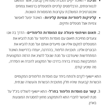
חניכה
– האיגוד יקיים תוכנית סופרוויז’ן קבועה, אשר תותאם
לנטורופתים, הרבליסטים קליניים ולמטפלים ברפואת צמחים
אינטגרטיבית המשלבת עקרונות מהמסורות השונות.
קליניקות לימודיות וצפיות קליניות
– האיגוד יפעל לאפשר
צפיות אצל מטפלים ותיקים.
תאום ושיתופי פעולה עם המוסדות הלימודיים
– הדרך בה אנו
צועדים מחייבת תיאום עם מוסדות הלימוד על מנת להביא את
המטפלים למקום איליו אנו מייעדים אותם ועל מנת להביא את
הבוגרים אלינו. תוכניות הלימוד, בהדרגה, יעמדו בדרישות האיגוד
המתחדשות שיעודכנו על מנת שנוכל להציג את הרמה המקצועית
המתבקשת בצורה ברורה בדרכו של המקצוע להכרה או הסדרה,
מה שיגיע קודם.
התא יישאף לקדם ולפתח ביחד עם מוסדות הלימודים המקומיים
הכשרות קבועות שיהיו חלק מתוכנית הכשרות והעשרה שנתית.
קשר עם מוסדות הלימוד בחו”ל-
התא יישאף לשת”פ בינ”ל על
מנת לאפשר לחברי התא להתמקצע מחוץ למסגרות המוצעות
בארץ.