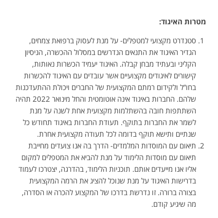
מטרות האיגוד
:
סטנדרט מקצועי למטפלים- על מנת לעסוק ברפואת צמחים,
הגדיר האיגוד את התנאים הנדרשים במסלול ההכשרה, הניסיון
הקליני ובעתיד מבחן קבלה. האיגוד יעמיד הכשרות נאותות,
קישורים לאיגודים מקצועיים אשר עובדים עם האיגוד להכשרות
בחו”ל ולקידום רמתם המקצועית של החברים ויכולת ההתעדכנות
שלהם. החברות באיגוד אינה אוטומטית והחל מינואר 2022 תהיה
השתתפות חובה בהשתלמות מקצועית אחת לשנה על מנת
לשמר את החברות בתוקף. תעודת החברות באיגוד תחודש כל
שנתיים ותישא תוקף בדומה לכל תעודה מקצועית אחרת.
תיאום עם המוסדות המלמדים- הדרך בה אנו צועדים מחייבת
תיאום עם מוסדות הלימוד על מנת להביא את המטפלים למקום
אליו אנו מייעדים אותם. תוכניות הלימוד, בהדרגה, יצטרכו לעמוד
בדרישות האיגוד על מנת שנוכל להציג את הרמה המקצועית
בצורה ברורה. זו נדרשת בדרכו של המקצוע להכרה או הסדרה,
מה שיגיע קודם.