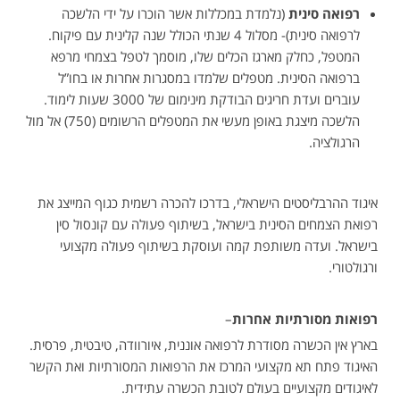
רפואה סינית
(נלמדת במכללות אשר הוכרו על ידי הלשכה
לרפואה סינית)- מסלול 4 שנתי הכולל שנה קלינית עם פיקוח.
המטפל, כחלק מארגז הכלים שלו, מוסמך לטפל בצמחי מרפא
ברפואה הסינית. מטפלים שלמדו במסגרות אחרות או בחו”ל
עוברים ועדת חריגים הבודקת מינימום של 3000 שעות לימוד.
הלשכה מיצגת באופן מעשי את המטפלים הרשומים (750) אל מול
הרגולציה.
איגוד ההרבליסטים הישראלי, בדרכו להכרה רשמית כגוף המייצג את
רפואת הצמחים הסינית בישראל, בשיתוף פעולה עם קונסול סין
בישראל. ועדה משותפת קמה ועוסקת בשיתוף פעולה מקצועי
ורגולטורי.
רפואות מסורתיות אחרות
–
בארץ אין הכשרה מסודרת לרפואה אוננית, איורוודה, טיבטית, פרסית.
האיגוד פתח תא מקצועי המרכז את הרפואות המסורתיות ואת הקשר
לאיגודים מקצועיים בעולם לטובת הכשרה עתידית.