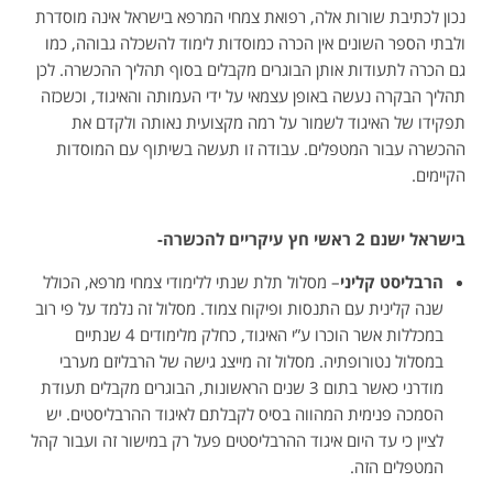
נכון לכתיבת שורות אלה, רפואת צמחי המרפא בישראל אינה מוסדרת
ולבתי הספר השונים אין הכרה כמוסדות לימוד להשכלה גבוהה, כמו
גם הכרה לתעודות אותן הבוגרים מקבלים בסוף תהליך ההכשרה. לכן
תהליך הבקרה נעשה באופן עצמאי על ידי העמותה והאיגוד, וכשכזה
תפקידו של האיגוד לשמור על רמה מקצועית נאותה ולקדם את
ההכשרה עבור המטפלים. עבודה זו תעשה בשיתוף עם המוסדות
הקיימים.
בישראל ישנם 2 ראשי חץ עיקריים להכשרה-
הרבליסט קליני
– מסלול תלת שנתי ללימודי צמחי מרפא, הכולל
שנה קלינית עם התנסות ופיקוח צמוד. מסלול זה נלמד על פי רוב
במכללות אשר הוכרו ע”י האיגוד, כחלק מלימודים 4 שנתיים
במסלול נטורופתיה. מסלול זה מייצג גישה של הרבליזם מערבי
מודרני כאשר בתום 3 שנים הראשונות, הבוגרים מקבלים תעודת
הסמכה פנימית המהווה בסיס לקבלתם לאיגוד ההרבליסטים. יש
לציין כי עד היום איגוד ההרבליסטים פעל רק במישור זה ועבור קהל
המטפלים הזה.