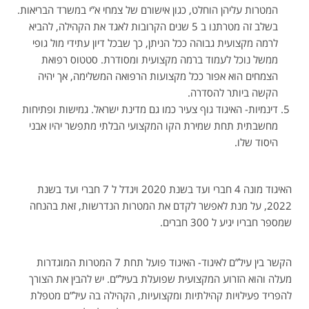
המטרות עליהן הוחלט, כגון אישורם של צמחי א”י במשרד הבריאות.
בשלב זה מטרתנו ב 5 שנים הקרובות לאגד את הקהילה, להביא
לרמה מקצועית גבוהה ככל הניתן, כך שבכל דיון עתידי מול גופי
ממשל נוכל לעמוד ברמה מקצועית ומסודרת. סטטוס רפואת
הצמחים הוא אפור ככל מקצועות הרפואה המשלימה, אך יהיה
הקשה ביותר להסדרה.
דינמיות- האיגוד גוף צעיר כמו גם מדינת ישראל. גמישות ופתיחות
מחשבתית תחת שמירת הקו המקצועי הבלתי מתפשר יהיו אבני
היסוד שלו.
האיגוד מונה 4 חברי ועד בשנת 2020 ויגדל ל 7 חברי ועד בשנת
2022, על מנת לאפשר לקדם את המטרות הנדרשות, זאת בהנחה
שמספר חבריו יגיע ל 300 חברים.
הקשר בין עיל”ם לאיגוד- האיגוד פועל תחת 7 המטרות המוגדרות
מעלה והוא הזרוע המקצועית שפועלת בעיל”ם. יש להבין את הצורך
להפריד פעילויות קהילתיות ומקצועיות, הקהילה בה עיל”ם מטפלת