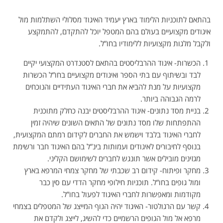
בהתאם לתוכניות הלימוד בארץ יעמיד האיגוד מסלולי השתלמות מול
איגודים מקצועיים בעולם בהם המטפל יוכל להתקדם, להתמקצע
ולקבל מלגות מקצועיות ללימודיו בחו”ל.
הכשרות- איגוד ההרבליסטים בהתאם לסטנדרט המקצועי יקיים
לבד ובשיתוף עם בתי הספר ואיגודים מקצועיים בחו”ל הכשרות
מקצועיות על מנת להביא את חברי האיגוד העתידיים והנוכחים
לרמה הגבוהה ביותר.
בניית מסד נתונים- איגוד ההרבליסטים יבנה כחלק מתוכנית
ההתפתחות שלו מסד נתונים של התאים השונים שיהיה זמין
לחברי האיגוד בלבד וישמש את החברים לקידום רמתם המקצועית,
בנוסף לחיבורים לאיגודים ועמותות בינ”ל בהם האיגוד חבר ורשימת
מגזינים מובילים אשר תונגש לחברים לשימושם הקליני.
מחקר ופיתוח- קידום רב שכבתי של מחקר צמחי המרפא בארץ
ומול גופים בחו”ל. תוכניות חילופי מחקר הדדי עם סין כבר
מקודמות ומאפשרות לחברי האיגוד לפעול בחו”ל.
קשר עם הרגולטור- האיגוד יהיה הגוף המייצג של המטפלים בצמחי
מרפא אל מול הגופים הרשמיים כדי להשיג, לייצג ולקדם את