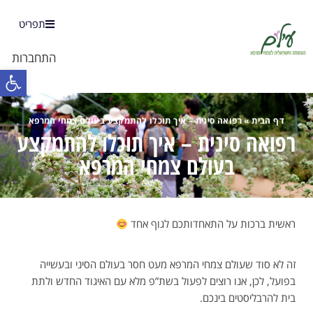
תפריט
התחברות
פתח 
דף הבית
»
רפואה סינית – איך תוכלו להתמקצע בעולם צמחי המרפא
רפואה סינית – איך תוכלו להתמקצע
בעולם צמחי המרפא
ראשית ברכות על התאחדותכם לגוף אחד
זה לא סוד שעולם צמחי המרפא מעט חסר בעולם הסיני ובעשייה
בפועל, לכן, אנו רוצים לפעול בשת”פ מלא עם האיגוד החדש ולתת
בית להרבליסטים בינכם.