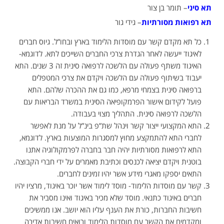
תא סיני
– תומר בן צור
תא רפואות מסורתיות
– גידי גור
כל תא מקדם קשר עם מוסדות הלימוד בארץ ובחו”ל. גיוס חברים
לאיגוד ייעשה לאחר הגדרת צרכי החברים השייכים לתא. לדוגמא-
האיגוד משתף פעולה עם הלשכה לרפואה סינית זה 3 שנים. התא
יעבוד בשיתוף פעולה עם הלשכה ויקדם את צרכי המטפלים
ברפואה סינית בצמחי מרפא, כמו גם את ההכרה שלהם. התא
פועל לקידום אישור הפרמקופיאה הסינית במשרד הבריאות עם
הלשכה לרפואה סינית. התהליך מצוי בעבודה.
התא המקצועי ייצור קשר וינהל שת”פ בינ”ל על מנת לאפשר
לחברי התא להתמקצע מחוץ למסגרות המוצעות בארץ. לדוגמא,
התא לרפואות מסורתיות יהיה חבר בחברה לפרמקולוגיה אתנו
בוטנית ויקדם יציאה לכנסים וכתיבת מאמרים על ידי חברי הקבוצה.
התאים יספקו מאגרי מידע אשר יהיו זמינים לחברים.
קשר עם מוסדות הלימוד- מוסד לימוד אשר יוכר באיגוד, מרציו יהיו
חברים באיגוד כתנאי. מוסד שלא מכיר באיגוד ואינו מסביר את
חשיבות החברות, כורת את הענף עליו הוא יושב. אנו ממשיכים
ומקדמים את הקשר עם מוסדות הלימוד ורואים חשיבות אדירה