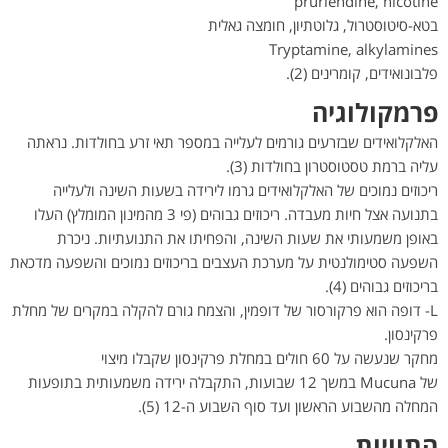
pruriendine, nicotine
בטא-סיטוסטרול, גלוטתיון, חומצה גאלית
Tryptamine, alkylamines
פלבונואידים, קומרינים (2).
פרמקולוגיה
האלקלואידים שבזרעים גורמים לעלייה במספר תאי זרע בחולדות. נראתה
עליה ברמת טסטוסטרון בחולדות (3).
ריכוזים נמוכים של האלקלואידים גרמו לירידה בשעות השינה ולעלייה
בתנועה אצל חיות מעבדה. ריכוזים גבוהים (פי 3 מהמינון המומלץ) העלו
באופן משמעותי את שעות השינה, והפחיתו את התנועתיות. ניכרת
השפעה סטימולנטית על מערכת העצבים בריכוזים נמוכים והשפעה מדכאת
בריכוזים גבוהים (4).
L- דופה הוא פרקורסור של דופמין, והצמח גורם להקלה במקרים של מחלת
פרקינסון.
מחקר שנעשה על 60 חולים במחלת פרקינסון שקבלו מיצוי
של Mucuna במשך 12 שבועות, התקבלה ירידה משמעותית בתופעות
המחלה מהשבוע הראשון ועד סוף השבוע ה-12 (5).
התוויות