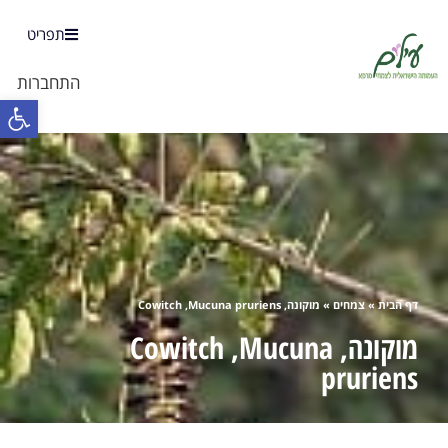
תפריט
התחברות
פתח 
דף הבית
»
צמחים
»
מוקונה, Cowitch ,Mucuna pruriens
מוקונה, Cowitch ,Mucuna
pruriens