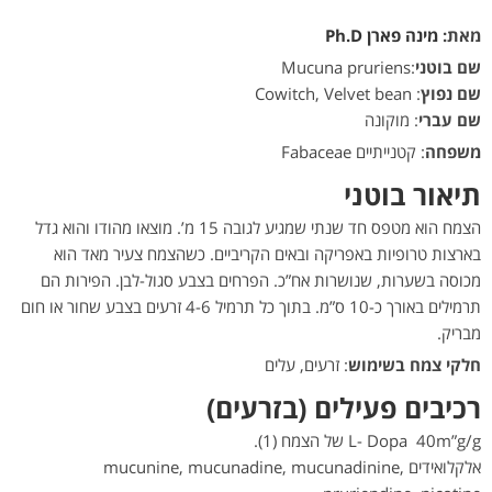
מאת:
מינה פארן Ph.D
שם בוטני
:Mucuna pruriens
שם נפוץ
: Cowitch, Velvet bean
שם עברי
: מוקונה
משפחה
: קטנייתיים Fabaceae
תיאור בוטני
הצמח הוא מטפס חד שנתי שמגיע לגובה 15 מ’. מוצאו מהודו והוא גדל
בארצות טרופיות באפריקה ובאים הקריביים. כשהצמח צעיר מאד הוא
מכוסה בשערות, שנושרות אח”כ. הפרחים בצבע סגול-לבן. הפירות הם
תרמילים באורך כ-10 ס”מ. בתוך כל תרמיל 4-6 זרעים בצבע שחור או חום
מבריק.
חלקי צמח בשימוש
: זרעים, עלים
רכיבים פעילים (בזרעים)
L- Dopa 40m”g/g של הצמח (1).
אלקלואידים mucunine, mucunadine, mucunadinine,