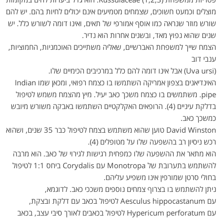
מוצלים וכמעט חשוכים, שצמחים מטמיעים אינם יכולים לחיות בהם. יש להם
שורש מוזר שנראה כמו אוסף אמורפי של תאים, ואינו דומה לשורש כלל. יש
שנים שהוא נפוץ מאד, ובשנים אחרות הוא נדיר.
הצמח שייך למשפחת האברשיים, שאליה משתייכים האוכמניות, החמוציות,
ענבי דוב
(Uva ursi) אבל אינו דומה להם כלל במרכיבים הכימיים שלו.
האינדיאנים בצפון אמריקה השתמשו בו כצמח רפואי, ומכאן שמו Indian
pipe. משתמשים בו כצמח משכך כאב יעיל. מיץ מהצמח משמש לטיפול
בדלקת עיניים (4). הרופאים האקלקטיים השתמשו באבקה משורש מיובש
כמשכך כאב.
David Winston טוען שהוא משתמש בצמח לטיפול כבר 35 שנים, ושהוא
רכש ניסיון רב בהשפעה שלו על מטופלים (4).
הוא מתאר את ההשפעה שלו כמפחית רגישות לגירוי של כאב. הוא מרבה
להשתמש בתערובת של Monotropa עם Corydalis ביחס 1:1 לטיפול
בחולי סרטן שמורפין אינו משפיע עליהם.
ניתן להשתמש בו בצרוף צמחים נוספים משככי כאב. לדוגמא,
עם Aesculus hippocastanum לטיפול בכאב עם דלקת ובצקת,
עם Hypericum perforatum לטיפול בכאבים לאורך סיבי עצב, בכאב