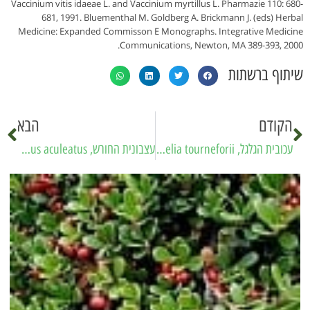
Vaccinium vitis idaeae L. and Vaccinium myrtillus L. Pharmazie 110: 680-
681, 1991. Bluementhal M. Goldberg A. Brickmann J. (eds) Herbal
Medicine: Expanded Commisson E Monographs. Integrative Medicine
Communications, Newton, MA 389-393, 2000.
שיתוף ברשתות
הקודם
הבא
עכובית הגלגל, Tumble thistle ,Gundelia tourneforii
עצבונית החורש, Butcher’s broom, Ruscus aculeatus