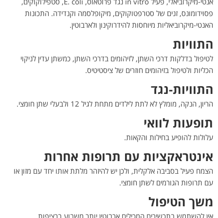
אנטי-מיקרוביאלי, פעיל in vitro נגד פרוטאוס, E. coli, סטפילוקוקים,
פסוידומונס, זנים של סטרפטוקוקים, מיקופלסמה וקנדידה. התכונות
האנטי-מיקרוביאליות מיוחסות להידרוקינון ולארבוטין.
התוויות
לטיפול בדלקות דרכי השתן, לזיהומים בדרכי השתן, כמשתן עדין לניקוי
הכליות ולטיפול בזיהומים חוזרים של ציסטיטיס.
התוויות-נגד
הריון, הנקה, מומלץ לא לתת לילדים מתחת לגיל 12 ולבעלי שתן חומצי.
תופעות לוואי
עלולות להופיע בחילות והקאות.
אינטראקציות עם תרופות אחרות
הצמח פעיל בסביבה אלקלית, ולכן יש להיזהר מלתת אותו יחד עם מזון או
עם תרופות הגורמים לשתן חומצי.
משך הטיפול
אין להשתמש בתכשירים המכילים ארבוטין יותר משבוע ברציפות.