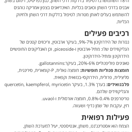
ה-18 השתמשו בו לטיפול בדלקות דרכי השתן, כגון נפריטיס, דימום בשתן,
אבנים בדרכי השתן וכאבים בכליות. האינדיאנים בצפון אמריקה נוהגים
להשתמש בעלים לאותן מטרות: לטיפול בדלקות דרכי השתן ולחיזוק
הכליות.
רכיבים פעילים
נגזרות של הידרוקינון 7%-9%, בעיקר ארבוטין, וריכוזים קטנים של
הגליקוזידים שלו: מתיל-ארבוטין ו-piceoside, וכן האגליקונים החופשיים
הידרוקינון ומתיל-הידרוקינון.
טאנינים פוליפנוליים 6%-20%, בעיקר:gallotannins.
חומצות פנוליות חופשיות:
חומצה גאלית, P-קומארית, סירינגית,
סליצילית, פרולית, הידרוקסי-בנזואית וקפאית.
פלבנואידים:
בערך 1.3%, בעיקר quercetin, kaempferol, myricetin
והגליקוזידים שלהם.
טריטרפנים 0.4%-0.8%, חומצה אורסולית ו-uvaol.
רזין, עקבות של שמן נדיף ושעווה.
פעילות רפואית
הצמח הוא אסטרינג’נט, משתן, אנטיספטי, יעיל למערכת השתן,