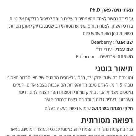
מאת:
מינה פארן Ph.D
ענבי דב נחשב לאחד מהצמחים היעילים ביותר לטיפול בדלקות אקוטיות
בדרכי השתן. לצמח מיוחס שימוש מסורתי רב שנים, בדיוק לאותן מטרות
רפואיות בהן הוא משמש כיום
שם אנגלי:
Bearberry
שם עברי:
“ענבי דב”
משפחה:
אברשיים – Ericaceae
תיאור בוטני
זהו צמח רב-שנתי ירוק-עד, הנפוץ באזורים ממוזגים של חצי הכדור הצפוני.
גובהו 1.5 מ’. לעלים טעם מר והפירות הם ענבות בצבע אדום. העלים
נאספים מצמחי הבר. בחלק מאזורי תפוצתו הפך הצמח למוגן. ריכוז
הארבוטין בעלים גבוה ביותר בחודשים דצמבר-ינואר.
חלקי הצמח בשימוש:
שימוש רפואי נעשה בעלים.
רפואה מסורתית
כבר בתקופת גאלן היה הצמח ידוע כאסטרינג’נט וכעוצר דימומים. במאה