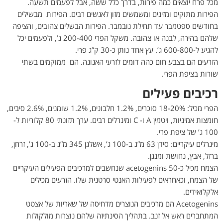
מכל פרח יוצאים כמה פירות, בדרך כלל ששה, אבל לפעמים תשעה.
הפירות מתוקים ומזינים ומשמשים מזון לאנשים רבים. הפירות מבשילים
בחודשים ספטמבר עד תחילת נובמבר. הפירות הבשלים צהובים, והציפה
שלהם בהירה, לבנה או צהובה. משקל הפרי 200-400 ג’, ולפעמים יכל
להגיע ל-600-800 ג’. עץ אחד נותן כ-30 ק”ג פרי.
הזרעים הם בצבע חום כהה דומים לזרעי האנונה. הם ממוקמים בשתי
שורות בציפת הפרי.
רכיבים פעילים
הפרי מכיל: 18-20% סוכרים, 1.2% חלבונים, 1.2% שומנים, 2.6% סיבים,
חומצות אמיניות, ויטמין A ו- C ומינרלים רבים. ערך תזונתי 80 קלוריות ל-
100 ג’ של ציפת פרי.
מינרלים עיקריים: סידן 63 מ”ג ב-100 ג’, אשלגן 345 מ”ג ב-100 ג’, זרחן,
ברזל, אבץ, נחושת ומנגן.
הצמח מכיל כ-50 acetogenins שנחשבים למרכיבים הפעילים העיקריים
של הצמח, וכאחראים לפעילות האנטי סרטנית שלו. הזרעים מכילים
אלקלואידים.
Acetogenins הם מרכיבים הנוצרים מדחיסה של שאריות של אצטט
המתחברים ראש אל זנב. בתהליך הסינתיזה שלהם נוצרות מולקולות