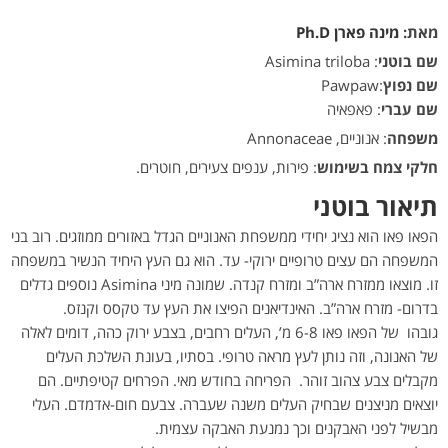
מאת:
מינה פארן Ph.D
שם בוטני
: Asimina triloba
שם נפוץ
:Pawpaw
שם עברי
: פאפאיה
משפחה
: אנוניים, Annonaceae
חלקי צמח בשימוש
: פירות, ענפים צעירים, חוטרים.
תיאור בוטני
הפאו פאו הוא נציג יחידי ממשפחת האנוניים הגדל באזורים ממוזגים. רוב בני
המשפחה הם עצים טרופיים ירוקי- עד. הוא גם העץ היחיד הנשיר במשפחה
זו. מוצאו ממזרח ארה”ב ומזרח קנדה. שמונה מיני Asimina נוספים גדלים
בדרום- מזרח ארה”ב. האינדיאנים הפיצו את העץ עד טקסס וקנזס.
גובהו של הפאו פאו 6-8 מ’, העלים רחבים, בצבע ירוק כהה, דומים לאלה
של האנונה, וזה נותן לעץ מראה טרופי. בסתיו, בעונת השלכת העלים
מקבלים צבע צהוב זוהר. הפריחה בחודש מאי. הפרחים קטיפתיים. הם
יוצאים מניצנים שבחיק העלים משנה שעברה. צבעם חום-אדמדם. העלי
מבשיל לפני האבקנים וכך נמנעת האבקה עצמית.