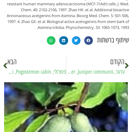
resistant human mammary adenocarcinoma (MCF-7/Adr) cells. J. Med.
Chem. 40: 2102-2106, 1997. Zhao HK. et al. Additional bioactive
Annonaceous acetgenins from Asimina. Bioorg Med. Chem. 5: 501-506,
1997. 4. Zhao GX. et al. Biological active acetogenins from stem bark of
Asimina triloba. Phytochemistry. 33: 1065-1073, 1993.
שיתוף ברשתות
הקודם
הבא
ערער, Common juniper ,Juniper communis
פטצ’ולי, Patchuli ,Pogostemon cabin