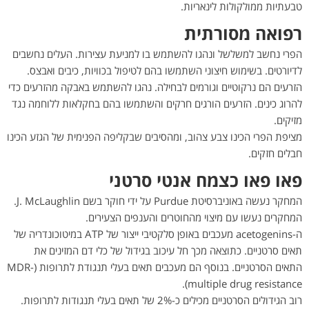
טבעתיות ממולקולות לינאריות.
רפואה מסורתית
הפרי נחשב למשלשל ונהגו להשתמש בו למניעת עצירות. העלים נחשבים
לדיורטים. בשימוש חיצוני השתמשו בהם לטיפול בכוויות, כיבים ואבצס.
הזרעים הם נרקוטיים וגורמים לבחילה. נהגו להשתמש באבקה מהזרעים כדי
להרוג כינים. הזרעים הורגים חרקים והשתמשו בהם בחקלאות ללוחמה נגד
מזיקים.
מציפת הפרי הכינו צבע צהוב, ומהסיבים שבקליפה הפנימית של הגזע הכינו
חבלים חזקים.
פאו פאו כצמח אנטי סרטני
המחקר נעשה באוניברסיטת Purdue על ידי חוקר בשם J. McLaughlin.
המחקרים נעשו עם מיצוי מהחוטרים והענפים הצעירים.
ה-acetogenins מעכבים באופן סלקטיבי ייצור של ATP במיטוכונדריה של
תאים סרטניים. כתוצאה מכך חל עיכוב בגידול של כלי דם המזינים את
התאים הסרטניים. בנוסף הם מעכבים תאים בעלי תנגודת לתרופות (MDR-
multiple drug resistance).
רוב הגידולים הסרטניים מכילים כ-2% של תאים בעלי תנגודות לתרופות.