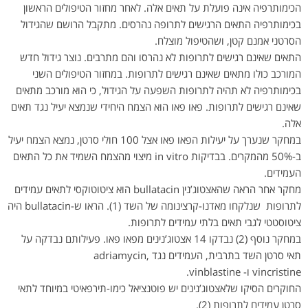
הכימותרפיה אינה פועלת על תאים אלה. לאחר מחזור הטיפולים הראשון
בכימותרפיה התאים הרגישים לתרופה נהרסים. מתקבל הרושם שהגידול
הסרטני אמנם קטן, ושהטיפול מוצלח.
התאים שאינם רגישים לתרופות לא נהרסו והם מתרבים. נוצר גידול חדש
המורכב כולו מתאים שאינם רגישים לתרופות. במחזור הטיפולים השני
בכימותרפיה לא תהיה לתרופות השפעה על הגידול, כי הוא מורכב מתאים
שאינם רגישים לתרופות. פאו פאו הוא הצמח היחידי שנמצא יעיל נגד תאים
אלה.
במחקר שנערך על יעילות הפאו פאו אצל 100 חולי סרטן, נמצא הצמח יעיל
ב-50% מהמקרים. בבדיקות in vitro מיצוי מהצמח השמיד את כל התאים
העמידים.
מחקר אחר הראה שהאצטוג’נין bullatacin הוא ציטוטוקסי לתאים עמידים
לתרופות שנלקחו מאדנו-קרצינומה של השד (1). הראו ש-bullatacin היה
ציטוסטטי לגבי תאים בלתי עמידים לתרופות.
במחקר נוסף (2) נבדקו 14 אצטוג’נינים מפאו פאו. פעילותם נבדקה על
תאי סרטן השד בתרבית, העמידים נגד adriamycin,
vincristine ו- vinblastine.
החוקרים הסיקו שלאצטוג’נינים יש פוטנציאל כימו-תירפאיטי במיוחד לתאי
סרטן עמידים לתרופות (2).