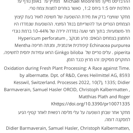
ההרבליסט מייקל מורMichael Moore ממליץ על באופן גורף על
החלפת יחס 1:5 ביחס 1:2, כאשר בוחרים למצות צמח טרי.
מחקר שוויצרי בדק את מידת ההשפעה של חשיפה לאויר בעת קיצוץ
הצמחים הטריים ועד להשרייתם בנוזל המיצוי. ההשפעות שנמדדו היו
חד-משמעיות: בתוך חצי שעה נמדדה ירידה של 10-44% ברמת נוגדי
החמצון בצמחים הבאים: פרע מנוקב Hypericum perforatum ,
Echinacea purpurea קיפודנית ארגמנית, ומנתה חריפה Mentha
piperita . עלים טריים של Ginkgo biloba הראו עמידות יחסית לחשיפה.
החוקרים מסיקים: זהו מרוץ כנגד הזמן.
Oxidation during Fresh Plant Processing: A Race against Time.
by albermatte. Dpt. of R&D, Ceres Heilmittel AG, 8593
Kesswil, Switzerland. Processes 2022, 10(7), 1335; Didier
Barmaverain, Samuel Hasler ORCID, Christoph Kalbermatten ,
Matthias Plath and Roger
K
https://doi.org/10.3390/pr10071335
מחקר אחר שבחן השפעה על עלי מליסה רפואית לאחר קטיף הגיע
למסקנה דומה.
Didier Barmaverain, Samuel Hasler, Christoph Kalbermatten,