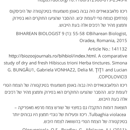
ריכוז פלאבונואידים היה גבוה באופן משמעותי בטינקטורה של היביסקוס
(פרחים) כצמח טרי לעומת יבש. ההסבר שהציעו החוקרים הוא בפירוק
וחמצון מהיר של רכיבים אלה בעת הייבוש.
BIHAREAN BIOLOGIST 9 (1): 55-58 ©Biharean Biologist,
Oradea, Romania, 2015
Article No.: 141132
http://biozoojournals.ro/bihbiol/index.html
. A comparative
study of dry and fresh Hibiscus trioni Herba tinctures. Simona
G. BUNGĂU1, Gabriela VONHAZ2, Delia M. ŢIŢ1 and Lucian
COPOLOVICI3.
ריכוז הפלאבונואידים היה גבוה באופן משמעותי בטינקטורה של הצמח הטרי
לעומת יבש. ההסבר שהציעו החוקרים הוא בפירוק וחמצון מהיר של רכיבים
אלה בעת הייבוש.
תוצאות דומות התקבלו גם במיצוי של שורש צמח מרפא מאפריקה –
Tulbaghia violacea. ריכוז ופעילות של נוגדי חמצון היו גבוהים יותר
בטינקטורה של הצמח הטרי בהשוואה לצמח היבש.
Olorunnisola, O.S., Bradley, G., Afolayan, A.J. (2011):