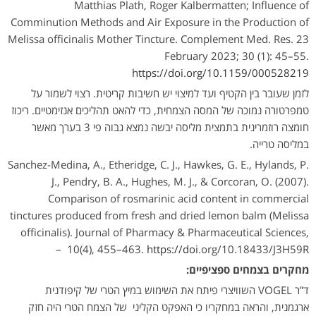
Matthias Plath, Roger Kalbermatten; Influence of
Comminution Methods and Air Exposure in the Production of
Melissa officinalis Mother Tincture. Complement Med. Res. 23
February 2023; 30 (1): 45–55.
https://doi.org/10.1159/000528219
לזמן שעובר בין הקטיף ועד למיצוי יש חשיבות קריטית. רצוי לשמור על
טמפרטורה נמוכה של המסה הצמחית, כדי להאט תהליכים אנזימטיים. ריכוז
חומצה רוזמרינית בתמצית מליסה יבשה נמצא גבוה פי 3 בערך מאשר
במליסה טרייה.
Sanchez-Medina, A., Etheridge, C. J., Hawkes, G. E., Hylands, P.
J., Pendry, B. A., Hughes, M. J., & Corcoran, O. (2007).
Comparison of rosmarinic acid content in commercial
tinctures produced from fresh and dried lemon balm (Melissa
officinalis). Journal of Pharmacy & Pharmaceutical Sciences,
10(4), 455–463.
https://doi
.org/10.18433/J3H59R –
מחקרים בצמחים ספציפיים:
ד”ר VOGEL השוויצרי פיתח את השימוש במיץ הטרי של קיפודנית
ארגמנית, והראה במחקריו כי האפקט הקליני של הצמח הטרי היה חזק