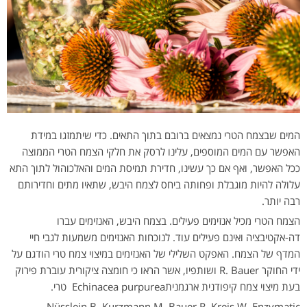
המים שבצמח הטרי נמצאים ברובם בתוך התאים. כדי שיתמזגו במידת
האפשר עם המים המוספים, עלינו לרסק את חלקי הצמח הטרי הממוצה
ככל האפשר, ואף אם כך עשינו, חדירת תמיסת המים והאלכוהול לתוך התא
עלולה להיות מוגבלת ופחותה ביחס לצמח היבש, שתאיו מתים וחדירותם
רבה יותר.
הצמח הטרי מכיל אנזימים פעילים. בצמח היבש, האנזימים עברו
דה-אקטיבציה ואינם פעילים עוד. לנוכחות האנזימים משמעות לגבי חיי
המדף של הצמח. האפקט השלילי של האנזימים במיצוי צמח טרי הודגם על
ידי החוקר R. Bauer ושותפיו, אשר הראו כי חומצה ציקורית עוברת פירוק
בעת מיצוי צמח קיפודנית ארגמניתEchinacea purpurea טרי.
Nüsslein B, Kurzmann M, Bauer R, Kreis W. Enzymatic