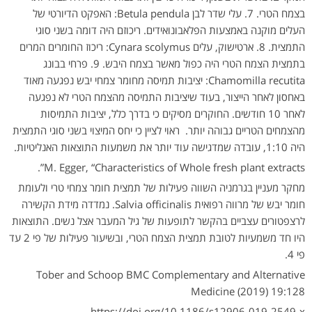
בצמח הטרי. 7. עלי שדר לבן Betula pendula: האפקט הדיורטי של
העלים מוקנה באמצעות הפלאבונואידים. ריכוזם היה דומה בשני סוגי
התמצית. 8. ארטישוק, עלים Cynara scolymus: ריכוז החומרים המרים
בתמצית הצמח הטרי היה כפול מאשר בצמח היבש. 9. פרחי בבונג
Chamomilla recutita: יציבות תמיסה מחומר צמחי יבש נפגעה מאוד
באחסון לאחר הייצור, בעוד שיציבות התמיסה מהצמח הטרי לא נפגעה
לאחר 10 חודשים. החוקרים מסיקים כי בדרך כלל, יציבות התמיסות
מהצמחים הטריים גבוהה יותר. ראוי לציין כי יחס המיצוי בשני סוגי התמצית
היה 1:10, עובדה שמדגישה עוד יותר את משמעות התוצאות האנליטיות.
M. Egger, “Characteristics of Whole fresh plant extracts”.
מחקר מעניין בגרמניה השווה פעילות של תמצית חומר צמחי טרי ולעומת
חומר יבש של מרווה רפואית Salvia officinalis. נמדדה מידת הקשירה
לרצפטורים עצביים בהקשר לתופעות של גיל המעבר אצל נשים. התוצאות
היו חד משמעיות לטובת תמצית הצמח הטרי, ובשיעור פעילות של פי 2 עד
פי 4.
Tober and Schoop BMC Complementary and Alternative
Medicine (2019) 19:128
https://doi.org/10.1186/s12906-019-2549-x