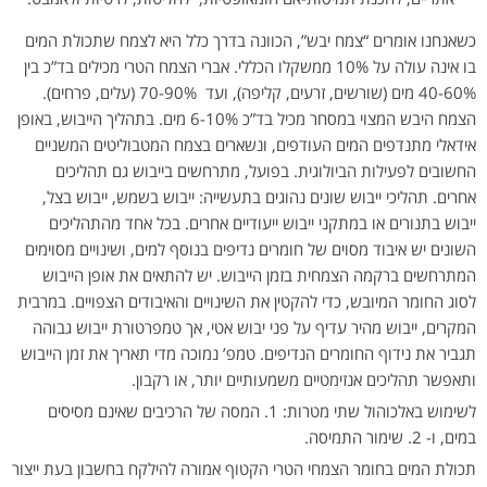
כשאנחנו אומרים “צמח יבש”, הכוונה בדרך כלל היא לצמח שתכולת המים
בו אינה עולה על 10% ממשקלו הכללי. אברי הצמח הטרי מכילים בד”כ בין
40-60% מים (שורשים, זרעים, קליפה), ועד 70-90% (עלים, פרחים).
הצמח היבש המצוי במסחר מכיל בד”כ 6-10% מים. בתהליך הייבוש, באופן
אידאלי מתנדפים המים העודפים, ונשארים בצמח המטבוליטים המשניים
החשובים לפעילות הביולוגית. בפועל, מתרחשים בייבוש גם תהליכים
אחרים. תהליכי ייבוש שונים נהוגים בתעשייה: ייבוש בשמש, ייבוש בצל,
ייבוש בתנורים או במתקני ייבוש ייעודיים אחרים. בכל אחד מהתהליכים
השונים יש איבוד מסוים של חומרים נדיפים בנוסף למים, ושינויים מסוימים
המתרחשים ברקמה הצמחית בזמן הייבוש. יש להתאים את אופן הייבוש
לסוג החומר המיובש, כדי להקטין את השינויים והאיבודים הצפויים. במרבית
המקרים, ייבוש מהיר עדיף על פני יבוש אטי, אך טמפרטורת ייבוש גבוהה
תגביר את נידוף החומרים הנדיפים. טמפ’ נמוכה מדי תאריך את זמן הייבוש
ותאפשר תהליכים אנזימטיים משמעותיים יותר, או רקבון.
לשימוש באלכוהול שתי מטרות: 1. המסה של הרכיבים שאינם מסיסים
במים, ו- 2. שימור התמיסה.
תכולת המים בחומר הצמחי הטרי הקטוף אמורה להילקח בחשבון בעת ייצור