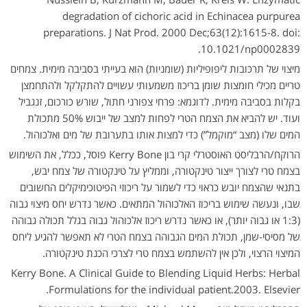
degradation of cichoric acid in Echinacea purpurea
preparations. J Nat Prod. 2000 Dec;63(12):1615-8. doi:
10.1021/np0002839.
מיצוי של תרכובות ליפופיליות (שומניות) הוא בעייתי בסביבה מימית. צמחים
טריים מכילי חומצות שומן בריכוז משמעותי עשויים להתקלקל ולהתחמצן
בקלות בסביבה מימית. לדוגמא: פרחי צפורני חתול, שורש כורכום, זנגביל
ועוד. יש להביא את הצמח הטרי לפחות למצב של ייבוש 50% מתכולת
המים שלו (מצב “מוקמל”) כדי למצות אותו בתערובת של מים ואלכוהול.
הרוקח/הרבליסט האוסטרלי קרי בון Kerry Bone פוסל, ככלל, את השימוש
בצמח טרי לצורך ייצור טינקטורה, וממליץ על טינקטורה של צמח יבש,
בתנאי שהצמח יובש כראוי כדי לשמור על ריכוזי הפיטוכימיקלים החשובים
שבו, ונעשה שימוש בריכוז האלכוהול המתאים. כאשר נדרש יחס מיצוי גבוה
(1:3 או גבוה יותר), או כאשר נדרש ריכוז אלכוהול גבוה בגלל תכולה גבוהה
של מסיסי-שמן, תכולת המים הגבוהה בצמח הטרי לא תאפשר להגיע ליחס
המיצוי הרצוי, ולכן אין להשתמש בצמח טרי לצרכי הכנת טינקטורה.
Kerry Bone. A Clinical Guide to Blending Liquid Herbs: Herbal
Formulations for the individual patient.2003. Elsevier.