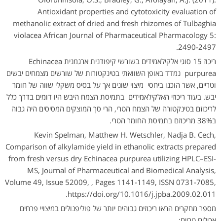
Antioxidant properties and cytotoxicity evaluation of
methanolic extract of dried and fresh rhizomes of Tulbaghia
violacea African Journal of Pharmaceutical Pharmacology 5:
2490-2497.
ריכוז 15 סוגי אלקילאמידים בשורשי קיפודנית ארגמנית Echinacea
purpurea נמדד באופן השוואתי בטינקטורות של שורשים מצמחים יבשים
וטריים, אשר הוכנו ביחסי מיצוי שונים אך על בסיס משקלי שווה של חומר
יבש. בעוד ריכוזי האלקילאמידים בתמיסת הצמח היבש היו דומים בדרך כלל
לריכוזם בטינקטורה של הצמח הטרי, הרי סך המוצקים המסיסים היה גבוה
ב38% מריכוזם בתמיסת החומר הטרי.
Kevin Spelman, Matthew H. Wetschler, Nadja B. Cech,
Comparison of alkylamide yield in ethanolic extracts prepared
from fresh versus dry Echinacea purpurea utilizing HPLC–ESI-
MS, Journal of Pharmaceutical and Biomedical Analysis,
Volume 49, Issue 52009, , Pages 1141-1149, ISSN 0731-7085,
https://doi.org/10.1016/j.jpba.2009.02.011.
מספר מחקרים הראו ריכוזים גבוהים יותר של פוליפנולים במיצויי פרחים
אכילים טריים: