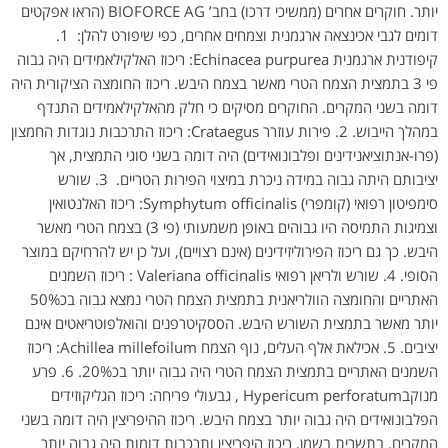
יותר. חוקרים אחרים (ממשיכי דרכו) בחב’ BIOFORCE AG (הראו אפקטים
דומים לגבי אכינצאה ארגמנית וצמחים אחרים, כפי שיפורט להלן: 1.
קיפודנית ארגמנית Echinacea purpurea: ריכוז האלקילאמידים היה גבוה
פי 3 בתמצית הצמח הטרי מאשר בצמח היבש. ריכוז החומצה הציקורית היה
דומה בשני המקרים. החוקרים מסיקים כי חלק מהאלקילאמידים התנדף
במהלך הייבוש. 2. פירות עוזרר Crataegus: ריכוז התרכבות נוגדות החמצון
(פרו-אנתוציאנידינים ופלבונואידים) היה דומה בשני סוגי התמצית, אך
יציבותם היתה גבוה במידה ניכרת במיצוי הפירות הטריים. 3. שורש
סימפיטון רפואי (קומפרי) Symphytum officinalis: ריכוז האלנטואין
וצמיגות התמיסה היו גבוהים באופן משמעותי (פי 3) בצמח הטרי מאשר
היבש. כך גם ריכוז הפירוליזידינים (אינם רצויים), ועל כן יש להרחיקם במוצר
הסופי. 4. שורש ולריאן רפואי Valeriana officinalis : ריכוז השמנים
האתריים והחומצה הוולריאנית בתמצית הצמח הטרי נמצא גבוה בכ50%
יותר מאשר בתמצית השורש היבש. הססקיטרפנים והואלפוטריאטים אינם
יציבים. 5. אכילאת אלף העלים, נוף הצמח Achillea millefoilum: ריכוז
השמנים האתריים בתמצית הצמח הטרי היה גבוה יותר בכ20%. 6. פרע
מנוקבHypericum perforatum , גבעולי פריחה: ריכוז הגליקוזידים
הפלבונואידים היה גבוה יותר בצמח היבש. ריכוז ההיפריצין היה דומה בשני
המקרים. בתשרית בשמן, ריכוז היפריצין ותרכבות דומות היה גבוה יותר