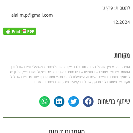
לתגובות: פרץ גן
alalim.p@gmail.com
12.2024
מקורות
המידע המובא כאן הוא על דעת הכותב בלבד. אין העמותה לצמחי מרפא (עיל”ם) אחראית לתוכן
המאמר. שימוש בצמחים או במוצרים אחרים מחייב במקרים מסוימים שיקול דעת רפואי, ועל כן יש
להיוועץ במומחה מתאים. העמותה הישראלית לצמחי מרפא ועורכי תוכן האתר אינם אחראים לכל
מקרה של שימוש בלתי מבוקר, או בלתי מקצועי במידע ו/או בצמחים הנזכרים.
שיתוף ברשתות
מאמרים דומים