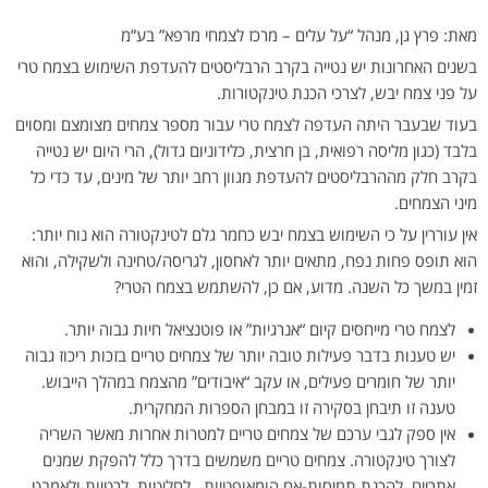
מאת: פרץ גן, מנהל “על עלים – מרכז לצמחי מרפא” בע”מ
בשנים האחרונות יש נטייה בקרב הרבליסטים להעדפת השימוש בצמח טרי
על פני צמח יבש, לצרכי הכנת טינקטורות.
בעוד שבעבר היתה העדפה לצמח טרי עבור מספר צמחים מצומצם ומסוים
בלבד (כגון מליסה רפואית, בן חרצית, כלידוניום גדול), הרי היום יש נטייה
בקרב חלק מההרבליסטים להעדפת מגוון רחב יותר של מינים, עד כדי כל
מיני הצמחים.
אין עוררין על כי השימוש בצמח יבש כחמר גלם לטינקטורה הוא נוח יותר:
הוא תופס פחות נפח, מתאים יותר לאחסון, לגריסה/טחינה ולשקילה, והוא
זמין במשך כל השנה. מדוע, אם כן, להשתמש בצמח הטרי?
לצמח טרי מייחסים קיום “אנרגיות” או פוטנציאל חיות גבוה יותר.
יש טענות בדבר פעילות טובה יותר של צמחים טריים בזכות ריכוז גבוה
יותר של חומרים פעילים, או עקב “איבודים” מהצמח במהלך הייבוש.
טענה זו תיבחן בסקירה זו במבחן הספרות המחקרית.
אין ספק לגבי ערכם של צמחים טריים למטרות אחרות מאשר השריה
לצורך טינקטורה. צמחים טריים משמשים בדרך כלל להפקת שמנים
אתריים, להכנת תמיסות-אם הומאופטיות, לחליטות, לרטיות ולאמבט.