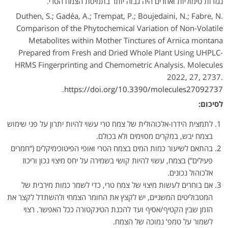
נגזרות טימוליות ואחרים היה גבוה יותר בתמיסת הצמח הטרי.
Duthen, S.; Gadéa, A.; Trempat, P.; Boujedaini, N.; Fabre, N.
Comparison of the Phytochemical Variation of Non-Volatile
Metabolites within Mother Tinctures of Arnica montana
Prepared from Fresh and Dried Whole Plant Using UHPLC-
HRMS Fingerprinting and Chemometric Analysis. Molecules
2022, 27, 2737.
.
https://doi.org/10.3390/molecules27092737
לסיכום:
לתמצית הידרו-אלכוהולית של צמח טרי עשוי להיות יתרון על פני שימוש
בצמח יבש, במקרים מסוימים ולא בכולם.
בהתאם לשיעור כמות המים בצמח הטרי ואופי הפיטוכימיקלים (“חמרים
פעילים”) בצמח, עשוי להיות קושי בשמירה על יחס מיצוי נכון וריכוז
אלכוהול נכונים.
אם בוחרים לעשות מיצוי של צמח טרי, כדי לשמר כמות מירבית של
המטבוליטים המשניים, יש לקצץ את החומר הצמחי ולהשתדל לקצר את
הזמן שבין הקטיף/אסיף ועד להכנת הטינקטורה ככל האפשר. רצוי
לשמור על טמפ’ נמוכה של הצמח.