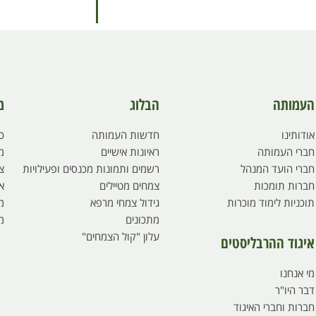
העמותה
הבלוג
מ
אודותינו
חדשות העמותה
כ
חברי העמותה
ראיונות אישיים
מ
חברי הועד המנהל
רשמים ותמונות מכנסים ופעילויות
צ
חברות תומכות
צמחים מטיילים
א
תוכניות לימוד מוכרות
גידול צמחי מרפא
מי
מתכונים
מ
עלון "קול הצמחים"
איגוד ההרבליסטים
מי אנחנו
דבר היו"ר
חברות וחברי האיגוד