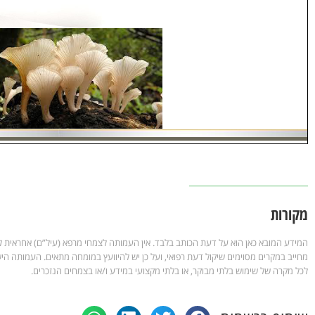
מקורות
המידע המובא כאן הוא על דעת הכותב בלבד. אין העמותה לצמחי מרפא (עיל”ם) אחראית ל
מחייב במקרים מסוימים שיקול דעת רפואי, ועל כן יש להיוועץ במומחה מתאים. העמותה הי
לכל מקרה של שימוש בלתי מבוקר, או בלתי מקצועי במידע ו/או בצמחים הנזכרים.