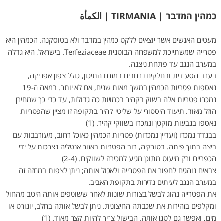
כמהין המדבר | TIRMANIA | الكمأة
מעטים האנשים אשר יוצאים ללקט כמהין במדבר ולא בטוסקנה. הכמהין היא
פטרייה שמשתייכת למשפחה הבוטנית Terfeziaceae. בישראל, היא גדלה
במערב הנגב עד פתחת ניצנה.
בערב הסעודית ובחלקים נרחבים במזרח התיכון, כולל צפון אפריקה,
נאספות פטריות הכמהין במשך מאות שנים, אם לא יותר. במאה ה-19
נמכרו פטריות אלה בשוק בקהיר בכמויות כה גדולות, עד כדי כך שמחירן
הוזל מאוד. תיעוד היסטורי על שליטי קהיר בתקופה זו מציין שהפטריות
נאספו בגבעות מוקטן ונמכרו בשווקי קהיר. (1)
בבגדד נמכרו (ועדיין נמכרות) פטריות הכמהין כאוכל רחוב, מעורבבות עם
ביצה בתוך פיתה. בטורקיה, רוב הפטריות באזור אנטליה נצרכות על ידי
הכפריים ורק מיעוט מתוכן מגיע למכירה לשווקים. (2-4)
צבאים נוהגים לחפור את הפטרייה ולאכול אותה; ניתן לצפות במחזה זה
במערב הנגב לעיתים נדירות בתקופת האביב.
את הפטרייה נהוג לבשל בצורות שונות לאחר ששוטפים אותה היטב מהחול
ומקלפים בזהירות את שכבתה החיצונית. ניתן לבשל אותה בחלב, יוגורט או
מים, ואפשר גם לטגן אותה. הבישול צריך להיות קצר מאוד. (1)