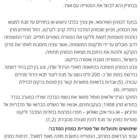
בבחריין נהוג לבשל את הפטרייה עם אורז.
בניגוד לכמהין האירופאי, אין צורך בכלבי גישוש או בחזירים על מנת למצוא
את הכמהין, מכיוון שכמהין המדבר גדלה קרוב לקרקע. החל מחודש מרץ
נוהגות משפחות לצאת וללקט את הפטריה באזורים חוליים. חברי המשפחה
לרוב מובלים על ידי מלקטת המשפחה, אשר עיניה מיומנות לאתר את סדקי
הקרקע ולזהות את היתכנות מציאת הכמהין תחתיה.
בישראל, הפטרייה מוגנת ואסורה בליקוט.
צבע הכמהין משתנה בהתאמה לאזורי הגידול שלה, ונע בין לבן בהיר לשחור.
נדרשת כמות של כ- 200 מ”מ גשם על מנת ליצור תנאי גידול סבירים
עבורה. (5) אגדות בדואיות מתארות קשר בין סופות ברקים לגדילת
הפטרייה. (4)
החוקר הצ’כי אלואיס מוסיל מתאר את גשמי הברכה שירדו במערב בגדד
בחודש מרץ 1908; בעקבותיהם, אנשיו של השליט הבדואי של מדבריות אל
וודיג’אן – אנ-נורי איבן שאלאן – חפרו נמרצות בחולות המדבר וליקטו
פטריות כמהין על מנת להכין סעודה מכובדת. (1,2)
שימושים ותועלות של פטריית כמהין המדבר:
עבור הבדואים במרחב, הפטרייה נחשבת מזינה מאוד למאכל. דגימות כמהין