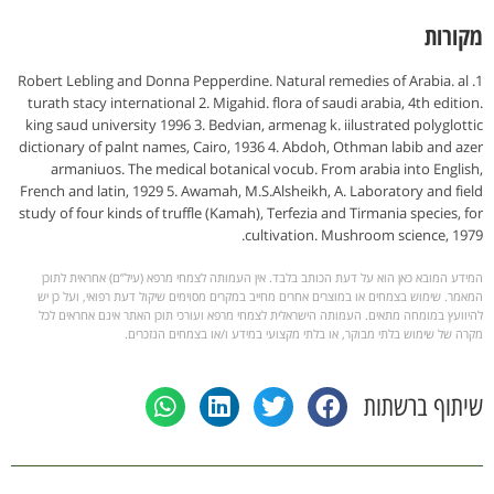
מקורות
1. Robert Lebling and Donna Pepperdine. Natural remedies of Arabia. al
turath stacy international 2. Migahid. flora of saudi arabia, 4th edition.
king saud university 1996 3. Bedvian, armenag k. iilustrated polyglottic
dictionary of palnt names, Cairo, 1936 4. Abdoh, Othman labib and azer
armaniuos. The medical botanical vocub. From arabia into English,
French and latin, 1929 5. Awamah, M.S.Alsheikh, A. Laboratory and field
study of four kinds of truffle (Kamah), Terfezia and Tirmania species, for
cultivation. Mushroom science, 1979.
המידע המובא כאן הוא על דעת הכותב בלבד. אין העמותה לצמחי מרפא (עיל”ם) אחראית לתוכן
המאמר. שימוש בצמחים או במוצרים אחרים מחייב במקרים מסוימים שיקול דעת רפואי, ועל כן יש
להיוועץ במומחה מתאים. העמותה הישראלית לצמחי מרפא ועורכי תוכן האתר אינם אחראים לכל
מקרה של שימוש בלתי מבוקר, או בלתי מקצועי במידע ו/או בצמחים הנזכרים.
שיתוף ברשתות