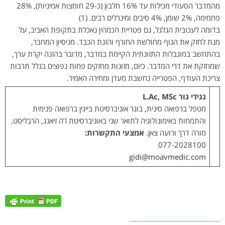
מהמדבר הסעודי מכילות עד 16% חלבון (כ-29 חומצות אמיניות), 28%
פחמימה, 2% שומן, 4% סיבים ומינרלים רבים. (1)
בדומה לעכובית הגלגל, גם פטריית הכמהין נאכלת בתקופת האביב, על
מנת לחזק את הגוף מחולשת החורף והזנת הכבד. מניסיון המחבר,
בהתחשב במוגבלות התזונתית הקיימת במדבר, מדובר בהזנה יקרת ערך,
שמחזקת את דרי המדבר. כיום, מזונות מחזקים פחות נפוצים בגלל תרבות
צריכת העודף, הפטרייה נחשבת מעדן ומחירה האמיר.
גגידי גור L.Ac, MSc
מטפל ברפואה סינית, בוגר אוניברסיטת בייגין ברפואה פנימית
והתמחות באימונולוגיה לתואר שני באוניברסיטת ז’ה זיאנג, הרבליסט,
מורה דרך ורועה צאן.
אמצעי התקשרות:
077-2028100
gidi@moavmedic.com