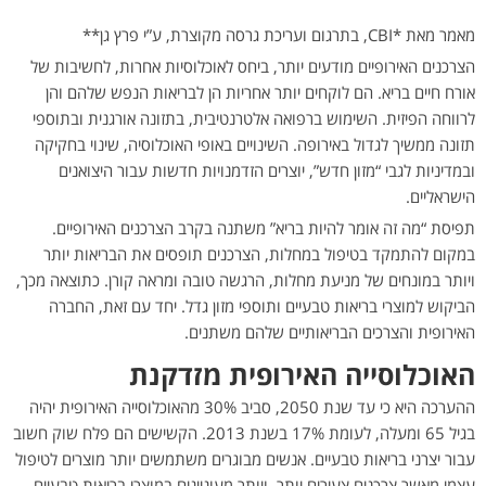
מאמר מאת *CBI, בתרגום ועריכת גרסה מקוצרת, ע”י פרץ גן**
הצרכנים האירופיים מודעים יותר, ביחס לאוכלוסיות אחרות, לחשיבות של
אורח חיים בריא. הם לוקחים יותר אחריות הן לבריאות הנפש שלהם והן
לרווחה הפיזית. השימוש ברפואה אלטרנטיבית, בתזונה אורגנית ובתוספי
תזונה ממשיך לגדול באירופה. השינויים באופי האוכלוסיה, שינוי בחקיקה
ובמדיניות לגבי “מזון חדש”, יוצרים הזדמנויות חדשות עבור היצואנים
הישראליים.
תפיסת “מה זה אומר להיות בריא” משתנה בקרב הצרכנים האירופיים.
במקום להתמקד בטיפול במחלות, הצרכנים תופסים את הבריאות יותר
ויותר במונחים של מניעת מחלות, הרגשה טובה ומראה קורן. כתוצאה מכך,
הביקוש למוצרי בריאות טבעיים ותוספי מזון גדל. יחד עם זאת, החברה
האירופית והצרכים הבריאותיים שלהם משתנים.
האוכלוסייה האירופית מזדקנת
ההערכה היא כי עד שנת 2050, סביב 30% מהאוכלוסייה האירופית יהיה
בגיל 65 ומעלה, לעומת 17% בשנת 2013. הקשישים הם פלח שוק חשוב
עבור יצרני בריאות טבעיים. אנשים מבוגרים משתמשים יותר מוצרים לטיפול
עצמי מאשר צרכנים צעירים יותר, ויותר מעוניינים במוצרי בריאות טבעיים.