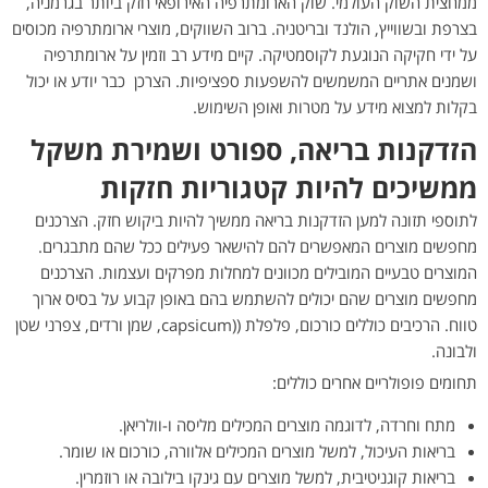
ממחצית השוק העולמי. שוק הארומתרפיה האירופאי חזק ביותר בגרמניה,
בצרפת ובשווייץ, הולנד ובריטניה. ברוב השווקים, מוצרי ארומתרפיה מכוסים
על ידי חקיקה הנוגעת לקוסמטיקה. קיים מידע רב וזמין על ארומתרפיה
ושמנים אתריים המשמשים להשפעות ספציפיות. הצרכן כבר יודע או יכול
בקלות למצוא מידע על מטרות ואופן השימוש.
הזדקנות בריאה, ספורט ושמירת משקל
ממשיכים להיות קטגוריות חזקות
לתוספי תזונה למען הזדקנות בריאה ממשיך להיות ביקוש חזק. הצרכנים
מחפשים מוצרים המאפשרים להם להישאר פעילים ככל שהם מתבגרים.
המוצרים טבעיים המובילים מכוונים למחלות מפרקים ועצמות. הצרכנים
מחפשים מוצרים שהם יכולים להשתמש בהם באופן קבוע על בסיס ארוך
טווח. הרכיבים כוללים כורכום, פלפלת ((capsicum, שמן ורדים, צפרני שטן
ולבונה.
תחומים פופולריים אחרים כוללים:
מתח וחרדה, לדוגמה מוצרים המכילים מליסה ו-וולריאן.
בריאות העיכול, למשל מוצרים המכילים אלוורה, כורכום או שומר.
בריאות קוגניטיבית, למשל מוצרים עם גינקו בילובה או רוזמרין.