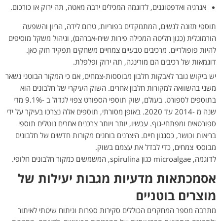
אנרגיה ואדפטוגנים, לדוגמה המכילים ירבה מאטה, תה ירוק או כורכום.
תוספי תזונה לנשים, המתמקדים בפוריות, טרום לידה, הריון והשפעה
הורמונלית (כגון חליטה המכילה פירות שיח-אברהם), וניהול משקל מוסיפים
להיות פופולריים. מרכיבים טבעיים צמחיים משחקים תפקיד חזק כאן.
דוגמאות של רכיבים הם מורינגה, תה ירוק ופלפלת.
יש ביקוש גובר לאבקות חלבון מבוססות-צמחים, אם כי המקור הבוטני נשאר
משני בהשוואה למקורות חלבון אחרים. השוק העיקרי של חלבונים הוא
בתוספים לספורט. בעולם, שוק תוספי הספורט צפוי לגדול ב -9.1% מדי
שנה מ -2014 עד 2020. באופן מסורתי, תוספים אלה נצרכו בעיקר על ידי
ספורטאים ומפתחי-גוף. עכשיו, יותר ויותר צרכנים אחרים נוטלים תוספי
בריאות וכושר, כסגנון חיים. היצרנים בוחנים מקורות חדשים של חלבונים
מבוססי צמחים, כדי לבדל את עצמם בשוק.
לדוגמה, microalgae כגון spirulina, המשמשים כמקור חלבונים חלופי.
אסמכתאות מדעיות מגבות יעילות של
מוצרים בוטניים
מתרבה מספר המחקרים הכוללים סקירות ספרות וניתוח שיטתי לאיתור