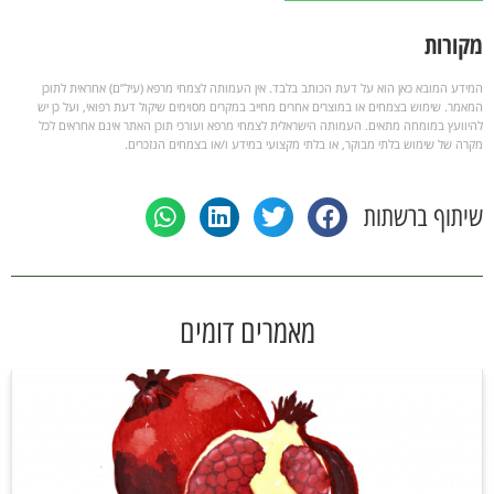
מקורות
המידע המובא כאן הוא על דעת הכותב בלבד. אין העמותה לצמחי מרפא (עיל”ם) אחראית לתוכן
המאמר. שימוש בצמחים או במוצרים אחרים מחייב במקרים מסוימים שיקול דעת רפואי, ועל כן יש
להיוועץ במומחה מתאים. העמותה הישראלית לצמחי מרפא ועורכי תוכן האתר אינם אחראים לכל
מקרה של שימוש בלתי מבוקר, או בלתי מקצועי במידע ו/או בצמחים הנזכרים.
שיתוף ברשתות
מאמרים דומים