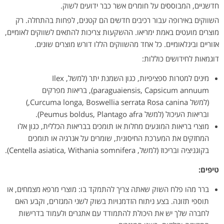
חדשניים, המבוססים על חומרים אשר כבר ידועים לשוק.
השווקים באירופה עבור רכיבים חדשים הם קטנים, לפחות בהתחלה. רק
מוצרים מועטים באמת ימריאו. ההשקעות צריכות להתאים לשווקים לאומיים,
אזוריים ובינלאומיים. כל אחד מהשווקים הללו דורש מוצרים שונים.
דוגמאות לחידושים כוללות:
מינים למטרות ספציפיות, כגון השמנת יתר (למשל, Ilex
paraguaiensis, Capsicum annuum), בריאות מפרקים
(למשל Curcuma longa, Boswellia serrata Rosa canina,)
ובריאות העיכול (למשל Peumus boldus, Plantago afra).
מוצרי בריאות המונעים מחלות או תומכים בבריאות הכללית, כגון אלו
המחזקים את המערכת החיסונית, שומרים על אנרגיה או תומכים
בקוגניציה ובריכוז (למשל, Centella asiatica, Withania somnifera).
טיפים:
ברר מהו פלח השוק שאתה צריך להתמקד בו: מוצרי מרפא מצמחים, או
תוספי תזונה. בצע ניתוח הזדמנויות בשוק לשני המגזרים, וקבע האם
לחברה שלך יש את היכולת להתמודד עם אתגרים ולעמוד בדרישות