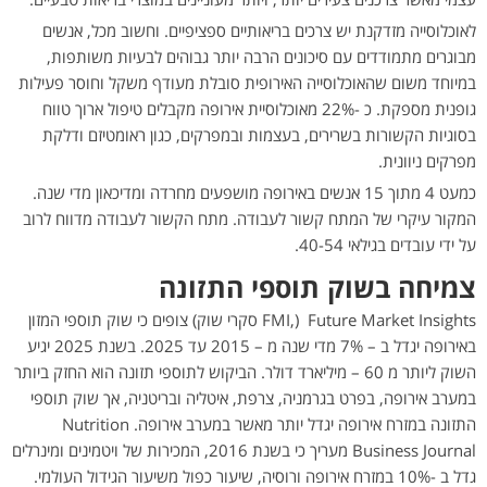
לאוכלוסייה מזדקנת יש צרכים בריאותיים ספציפיים. וחשוב מכל, אנשים
מבוגרים מתמודדים עם סיכונים הרבה יותר גבוהים לבעיות משותפות,
במיוחד משום שהאוכלוסייה האירופית סובלת מעודף משקל וחוסר פעילות
גופנית מספקת. כ -22% מאוכלוסיית אירופה מקבלים טיפול ארוך טווח
בסוגיות הקשורות בשרירים, בעצמות ובמפרקים, כגון ראומטיזם ודלקת
מפרקים ניוונית.
כמעט 4 מתוך 15 אנשים באירופה מושפעים מחרדה ומדיכאון מדי שנה.
המקור עיקרי של המתח קשור לעבודה. מתח הקשור לעבודה מדווח לרוב
על ידי עובדים בגילאי 40-54.
צמיחה בשוק תוספי התזונה
Future Market Insights (,FMI סקרי שוק) צופים כי שוק תוספי המזון
באירופה יגדל ב – 7% מדי שנה מ – 2015 עד 2025. בשנת 2025 יגיע
השוק ליותר מ 60 – מיליארד דולר. הביקוש לתוספי תזונה הוא החזק ביותר
במערב אירופה, בפרט בגרמניה, צרפת, איטליה ובריטניה, אך שוק תוספי
התזונה במזרח אירופה יגדל יותר מאשר במערב אירופה. Nutrition
Business Journal מעריך כי בשנת 2016, המכירות של ויטמינים ומינרלים
גדל ב -10% במזרח אירופה ורוסיה, שיעור כפול משיעור הגידול העולמי.