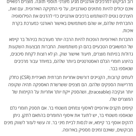
רוב הביקוש למרכיבים אורגניים מגיע מיצרני תוספי תזונה. מוצרים רפואיים
אינם יכולים להיות מתויגים כאורגניים, על פי החקיקה האירופית. עם זאת,
היצרנים נוטים להשתמש ברכיבים אורגניים כדי להדגים את הפילוסופיה
החברתית שלהם, או שהם משתמשים באישור האורגני כמערכת בקרת
איכות.
החברות האירופיות הופכות להיות הרבה יותר מעורבות בניהול בר קיימא
של המשאבים הטבעיים בהם הן משתמשות. החברות מבצעות השקעות
גדולות בפיתוח מוצרים, תיעוד ואישור שוק. הן לא רוצות לקחת סיכונים,
בהיצע חומרי הגלם האסטרטגיים ביותר שלהם, במיוחד עבור מרכיבים
שנאספו בבר.
לעתים קרובות, הקניינים דורשים אחריות חברתית תאגידית (CSR) כחלק
מדרישות הספקים שלהם. הם מצפים ששרשרת האספקה תהיה שקופה
יותר ועקיבה (traceable), ושהספק ייקח יותר אחריות על הקיימות של
המוצרים שלו.
קיימים תקנים אירופיים לאיסוף צמחים משטחי בר. אם תספק חומרי גלם
שנאספו משטחי בר, יש לתעד את איסוף החומרים בהתאם לתקן. ניתן
להקים אוסף בר קיימא, או לנסות לביית מיני בר. זה עשוי לעזור לשווק מינים
מבוקשים, שאינם זמינים מספיק באירופה.