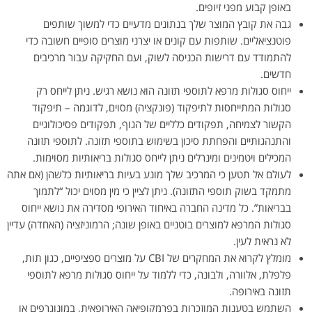
באופן קבוע מפני זיופים.
גבה את קובץ המוצר שלך בנתונים מדעיים כדי למשוך שותפים
פוטנציאליים. שותפות עם קונים או יצרני מוצרים סופיים חשובה כדי
להתמודד עם דרישות הכניסה לשוק, ועם החקיקה עבור מרכיבים
חדשים.
ייחוס סגולות מרפא לתוספי תזונה הוא נושא רגיש. ניתן לייחס רק
סגולות המתייחסות לתיפקוד (פונקציה) מסוים, לדוגמה – תיפקוד
הקשור לצמיחה, תפקודים כלליים של הגוף, תפקודים פסיכולוגיים
והתנהגותיים והפחתת סיכון בשימוש בתוספי תזונה. לתוספי תזונה
המכילים ויטמינים ומינרלים ניתן לייחס סגולות בריאותיות מסוימות.
לעולם אל תטען כי המרכיב שלך מונע בעיות בריאותיות כלשהן (אם אתה
מתמקד בשוק תוספי התזונה). ניתן לציין כי מין מסוים יכול “לתמוך
בבריאות”. כל מדינה החברה באיחוד האירופי מסדירה את נושא ייחוס
סגולות המרפא למוצרים בוטניים באופן שונה; הרמוניזציה (האחדה) עדיין
לא נראית לעין.
מומלץ לקרוא את המחקרים של CBI על מוצרים ספציפיים, כגון תות,
פלפלת, אלוורה, ולבונה, כדי ללמוד על ייחוס סגולות מרפא לתוספי
תזונה באירופה.
השתמש בטענות המוזכרות בפרמקופיאה האירופאית, במונוגרפים או