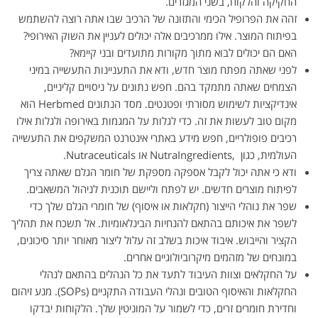
החקיקה והלקוח, בשני המגזרים.
זהה את הפרופיל הכימי והתזונה של הרכיב שבו אתה רוצה להשתמש
בפיתוח המוצר. אילו ממרכיבים אלה יכולים לעניין את השוק האירופי?
האם הם יכולים לבוא מתוך מקורות מתועדים ובני קיימא?
לפני שאתה מפתח מוצר חדש, ודא את התעניינות התעשייה במיני
הצמחים שאתה מתמקד בהם. חפש נתונים על ניסויים קליניים,
אינדיקציות לשימוש מסורתי ופטנטים. מסד הנתונים Herbmed הוא
מקום טוב לעשות את זה. כדי לגלות על המגמות באירופה ולגלות אילו
רכיבים פופולריים, חפש מידע באתרי אינטרנט המשקפים את התעשייה
העולמית, כגון ,NutraIngredients או Nutraceuticals.
ודא כי אתה יכול לקבל אספקה מספקת של חומר הגלם שאתה צריך
לפיתוח מוצרים חדשים. יש לפתח וליישם תוכנית לניהול המשאבים.
שפר את נוהלי הייצור (חקלאות או איסוף) של חומרי הגלם שלך כדי
לשפר את איכותם בהתאם להנחיות הבינלאומיות. אל תשכח את תהליך
הקציר והייבוש. איבוד איכות בשלב זה עלול ליצור מאוחר יותר סיכונים,
במונחים של מזהמים מיקרוביולוגיים אחרים.
על החקלאים וצוות העיבוד לתעד את כל הנהלים בהתאם לנהלי
החקלאות והאיסוף הטובים ונהלי העבודה התקניים (SOPs). מנע זיהום
וחדירת חומרים זרים, כדי לשמור על המוניטין שלך. הלקוחות יבדקו