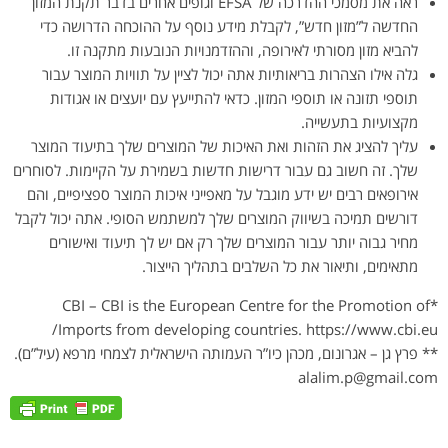
ראה את מסמכי ההדרכה של EFSA וגופים אחרים בדבר תקנת המזון
החדשה ל”מזון חדש”, לקבלת מידע נוסף על ההוכחה הדרושה כדי
להביא מזון מסורתי לאירופה, וההזדמנויות הנובעות מתקנה זו.
גלה אילו הצהרות בריאותיות אתה יכול לציין על תוויות המוצר עבור
תוספי תזונה או תוספי המזון. כדאי להתייעץ עם יועצים או אגודות
מקצועיות בתעשייה.
עליך להציג את הזהות ואת האיכות של המוצרים שלך בתיעוד המוצר
שלך. זה חשוב גם עבור דרישות חדשות בשמירת על הקיימות. לסוחרים
אירופאים רבים יש ידע מוגבל על מאפייני איכות המוצר ספציפיים, והם
דורשים תמיכה בשיווק המוצרים שלך למשתמש הסופי. אתה יכול לקבל
מחיר גבוה יותר עבור המוצרים שלך רק אם יש לך תיעוד ואישורים
מתאימים, ותיאור את כל השלבים בתהליך הייצור.
*CBI – CBI is the European Centre for the Promotion of
Imports from developing countries. https://www.cbi.eu/
** פרץ גן – אגרונום, מכהן כיו”ר העמותה הישראלית לצמחי מרפא (עיל”ם).
alalim.p@gmail.com