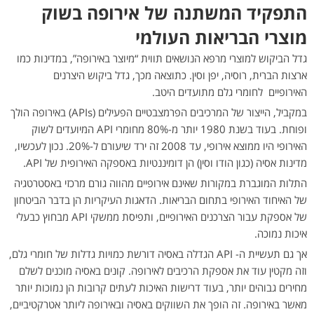
התפקיד המשתנה של אירופה בשוק
מוצרי הבריאות העולמי
גדל הביקוש למוצרי מרפא הנושאים תווית “מיוצר באירופה”, במדינות כמו
ארצות הברית, רוסיה, יפן וסין. כתוצאה מכך, גדל ביקוש היצרנים
האירופיים לחומרי גלם מתועדים היטב.
במקביל, הייצור של המרכיבים הפרמצבטיים הפעילים (APIs) באירופה הולך
ופוחת. בעוד בשנת 1980 יותר מ-80% מחומרי API המיועדים לשוק
האירופי היו ממוצא אירופי, עד 2008 זה ירד שיעורם ל-20%. נכון לעכשיו,
מדינות אסיה (כגון הודו וסין) הן דומיננטיות באספקה האירופית של API.
התלות המוגברת במקורות שאינם אירופיים מהווה גורם מרכזי באסטרטגיה
של האיחוד האירופי בתחום הבריאות. הדאגות העיקריות הן בדבר הביטחון
של אספקת עבור הצרכנים האירופיים, ותפיסת ממשקי API מבחוץ כבעלי
איכות נמוכה.
אך גם תעשיית ה- API הגדלה באסיה דורשת כמויות גדלות של חומרי גלם,
וזה מקטין עוד את אספקת הרכיבים לאירופה. קונים באסיה מוכנים לשלם
מחירים גבוהים יותר, בעוד דרישות האיכות לעתים קרובות הן נמוכות יותר
מאשר באירופה. זה הופך את השווקים באסיה ובאירופה ליותר אטרקטיביים,