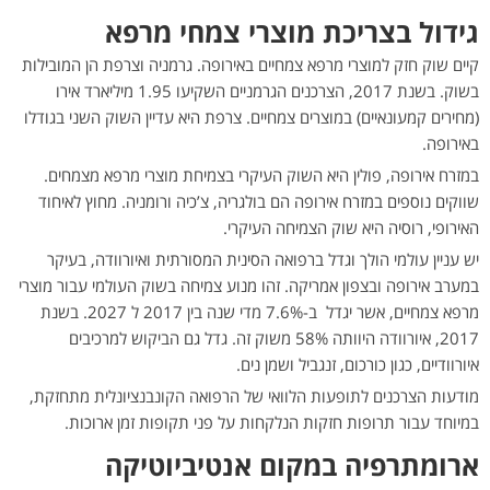
גידול בצריכת מוצרי צמחי מרפא
קיים שוק חזק למוצרי מרפא צמחיים באירופה. גרמניה וצרפת הן המובילות
בשוק. בשנת 2017, הצרכנים הגרמניים השקיעו 1.95 מיליארד אירו
(מחירים קמעונאיים) במוצרים צמחיים. צרפת היא עדיין השוק השני בגודלו
באירופה.
במזרח אירופה, פולין היא השוק העיקרי בצמיחת מוצרי מרפא מצמחים.
שווקים נוספים במזרח אירופה הם בולגריה, צ’כיה ורומניה. מחוץ לאיחוד
האירופי, רוסיה היא שוק הצמיחה העיקרי.
יש עניין עולמי הולך וגדל ברפואה הסינית המסורתית ואיורוודה, בעיקר
במערב אירופה ובצפון אמריקה. זהו מנוע צמיחה בשוק העולמי עבור מוצרי
מרפא צמחיים, אשר יגדל ב-7.6% מדי שנה בין 2017 ל 2027. בשנת
2017, איורוודה היוותה 58% משוק זה. גדל גם הביקוש למרכיבים
איורוודיים, כגון כורכום, זנגביל ושמן נים.
מודעות הצרכנים לתופעות הלוואי של הרפואה הקונבנציונלית מתחזקת,
במיוחד עבור תרופות חזקות הנלקחות על פני תקופות זמן ארוכות.
ארומתרפיה במקום אנטיביוטיקה