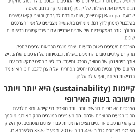
ולתמיכה ביתרונות הבריאותיים של המרכיבים הבוטניים. לדוגמה, מחקרים
רבים מעלים את היעילות של קינמון (רמות גלוקוז בדם), פשטה
שרועה- Bacopa (קוגניציה), שום (הורדת לחץ דם) ומוצרי קקאו עשירים
בפלבנול (ממתן לחץ דם). מומחים בתעשייה מצביעים על אמון הצרכנים
ההולך וגובר באפקטיביות של שמנים אתריים עבור אינדיקטורים בריאותיים
שונים.
הצרכנים מעריכים ראיות מדעיות. יצרני מוצרי הבריאות צריכים לספק
מחקרים קליניים טובים התומכים ביעילות ובבטיחות של הרכיבים שלהם. יש
צורך בזיהוי נכון של המוצר, מפרט ותיעוד. כדי ליצור בסיס לתקשורת עם
הקונים שלך ובניית מערכת יחסים מסחרית, על היצרן להבטיח כי הוא עומד
בדרישות הקונה, ואף עולה עליהן.
קיימות (
sustainability
) היא יותר ויותר
חשובה בשוק האירופי
הצרכנים האירופיים דורשים יותר ויותר מוצרים בני קיימא, ורוצים לדעת
מהיכן מגיעים המוצרים שלהם. הם מעוניינים במוצרים ממקור אורגני מוסמך.
ביקוש למרכיבים אורגניים מציע הזדמנויות עבור יצרנים מוסמכים. סך השוק
האורגני באירופה גדל ב -11.4% ב -2016 והגיע ל -33.5 מיליארד אירו.