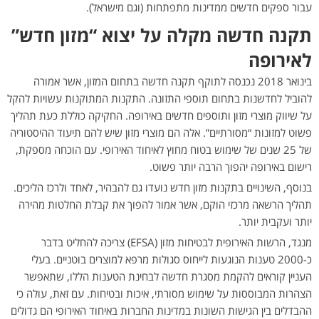
עבור ספקים חדשים ממדינות מתפתחות (וגם מישראל).
תקנה חדשה מקלה על יצוא “מזון חדש”
לאירופה
בינואר 2018 נכנסה לתוקף תקנה חדשה בתחום המזון, אשר אמורה
להוביל לחדשנות בתחום תוספי התזונה. התקנות המתוקנות עשויות להקל
על שיווק מוצרי מזון ותוספים חדשים באירופה. החקיקה כוללת כעת תהליך
פשוט למזונות “מסורתיים”. אלה הם מוצרי מזון שיש להם תיעוד ההיסטוריה
של 25 שנים של שימוש בטוח מחוץ לאיחוד האירופי. עם הוכחה מספקת,
רישום באירופה יהפוך הרבה יותר פשוט.
בנוסף, השינויים בתקנות מזון חדש נועדו גם להבהיר, לאחד ולרכז הליכים.
תהליך הרשאה מרכזי הוקם, אשר אמור להפוך את קבלת החלטות מהירה
יותר ועקבית יותר.
מנגד, הרשות האירופית לבטיחות מזון (EFSA) צריכה להחליט בדבר
כ-2000 טענות הנוגעות לייחוס סגולות מרפא למוצרים בוטניים. בעלי
העניין קוראים להקמת מסגרת חדשה לבחינת הטענות הללו, שתאפשר
הצהרות המבוססות על שימוש מסורתי, איכות ובטיחות. עם זאת, עולה כי
ההבדלים בין הגישות השונות במדינות החברות באיחוד האירופי הם גדולים