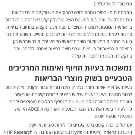
מדי מכדי לגשר עליהם.
התפתחות משפטית נוספת יכולה להפוך את השיווק של מוצרי בריאות
טבעיים לקשה יותר. בית המשפט האירופי לצדק קבע לאחרונה כי הצהרות
בריאותיות הנוגעות למזונות המיוצרים עבור אנשי מקצוע בתחום הבריאות
צריכות לעמוד באותם כללים כמו הצהרות לצרכנים סופיים. משמעות הדבר
היא כי החברות המשווקות מוצרים לאנשי מקצוע יכולות להשתמש רק
בהצהרות בריאותיות רשמיות. יצרני מוצרי בריאות יצטרכו להיזהר יותר
בתקשורת הנוגעת להצהרות כאלה.
נמשכות בעיות הזיוף ואימות המרכיבים
הטבעיים בשוק מוצרי הבריאות
בעיות של זיוף ואימות חומרי גלם הן דאגה גוברת עבור הקונים. אלה יכולות
להיות מכוונת, כאשר נעשה שימוש במינים קרובים קשורים, או כאשר
חומרים מדרגה נמוכה זולים משמשים להחליף תחליפים פופולריים יקרים.
כדי לפתור בעיות אלה, המועצה הבוטנית האמריקאית ((ABC הקימה
תוכנית למניעת זיופים.
יתר על כן, כמה קונים נקטו צעדים כדי לזהות טעויות או זיוף.
החברות Indena (איטליה) ו- Hyris (בריטניה) התחברו ל- NHP Research