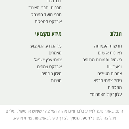
דבר היו"ר
חברות וחברי האיגוד
חברי הועד המנהל
אינדקס מטפלים
הבלוג
מידע מקצועי
חדשות העמותה
כל המידע המקצועי
ראיונות אישיים
מאמרים
רשמים ותמונות מכנסים
צמחי ארץ ישראל
ופעילויות
אינדקס צמחים
צמחים מטיילים
מילון מונחים
גידול צמחי מרפא
מצגות
מתכונים
עלון "קול הצמחים"
התוכן באתר נועד למידע בלבד ואינו מהווה המלצה לשימוש או טיפול. עיל"ם
ממליצה לפנות
למטפל מוסמך
לצורך טיפול באמצעות צמחי מרפא.