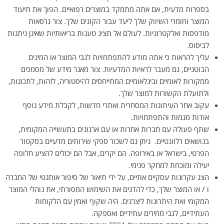
בספרות מדעית, אם אתה מתמקד במוצרים רפואיים. הפוך את תיעוד
המוצר וחומרי השיווק שלך ליעד עבור הקונים שלך. צור גרסאות
מודפסות ואלקטרוניות. לעולם אל תציג טענות בריאותיות שאינן ניתנות
לביסוס.
עליך להראות כי אתה מודע להתפתחויות לגבי המוצר או המינים
הבוטניים, גם מעבר לראיות המדעיות. צור מאגר מידע של מסמכים
ממקורות לאומיים ובינלאומיים המתייחסים להיסטוריה, לזהות, לתכונות,
ולתועלת הקשורות למוצר שלך.
עקוב אחר העיתונות המסחרית ואתרי חדשות, לקבלת מידע נוסף
אודות מגמות והתפתחויות.
שתף פעולה עם חברות אחרות או עם ארגונים בתעשייה המקומית,
בנושאים רלוונטיים. ניתן גם לשכור ספקי שירותים מדעיים בסקטור
הפרטי, בישראל או באירופה. הם יקרים, אבל הם יכולים להציע חלופה
יעילה ומוכחת למחקר פנימי.
הצג עקרונות עסקיים אתיים, על ידי תיאור של סיפור אותנטי של החברה
ו / או המוצר שלך, כדי להדגים את השימוש המסורתי, את נוהלי המוצר
המקומי ואת היתרונות ליצרנים. היה שקוף ואמין עם הלקוחות
העתידיים, לגבי מחירים עתידיים ואספקה.