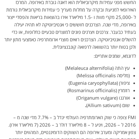
החשש מפני עמידות מיקרוביאלית הוא דאגה גוברת באירופה. המרכז
האירופאי למניעת ובקרה על מחלות מעריך כי עמידות מיקרוביאלית גורמת
ל -25,000 מקרי מוות ו -1.5 מיליארד אירו בהוצאות בריאות והפסדי ייצור
באירופה, מדי שנה. הצרכנים חוששים כי אנטיביוטיקה לא תהיה יעילה
בעתיד כבעבר. צרכנים ויצרנים פונים למוצרים טבעיים כחלופות, או כדי
להשלים אנטיביוטיקה. הצרכנים רואים מוצרי ארומתרפיה כאמצעי מתון יותר
ולכן בטוח יותר בהשוואה לרפואה קונבנציונלית.
לדוגמא, שמנים אתריים:
עץ התה (Melaleuca alternifolia)
(מליסה Melissa officinalis)
ציפורן (Eugenia caryophyllata)
רוזמרין (Rosmarinus officinalis)
אורגנו (Origanum vulgare)
שום (Allium sativum)
.
FMI צופה כי שוק הארומתרפיה העולמי יגדל ב – 7.7% מדי שנה מ –
2016 ל – 2026, ויגיע ל – 8 מיליארד דולר ב – 2026 (7 מיליארד אירו).
צפון אמריקה ומערב אירופה הם השווקים הדומיננטיים, המהווים יותר