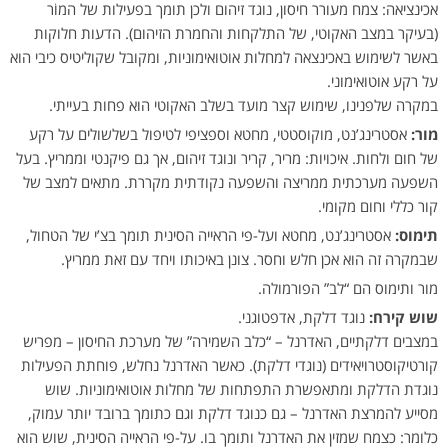
אכינציאה: צמח מעורר חיסון, נוגד זיהום ולכן תומך בפעילות של המוֹר
(בעיקר במצב האקוטי, של התלקחות והחמרת הזיהום). הדעות חלוקות
באשר לשימוש באכינצאה למחלות אוטואימוניות, ומקובל שקוליטיס כיבי הוא
על רקע אוטואימוני.
במקרה שלפנינו, שימוש קצר מועד בשלב האקוטי הוא פחות בעייתי.
מור:
אסטרינג’נט, מוקוסטטי, מחטא וספציפי לטיפול בשלשולים על רקע
של חום ולחות. איכויות: מריר, קריר ונוגד זיהום, אך גם פיקנטי וממריץ. בעל
השפעה מערכתית ממריצה והשפעה נקודתית מקררת. מתאים למצב של
קור כללי וחום מקומי.
תימוס:
אסטרינג’נט, מחטא ועל-פי הראייה הסינית תומך בצ’י של הטחול,
שבמקרה זה הוא אכן חלש וחסר. צונן באיכותו ויחד עם זאת ממריץ.
מור ותימוס הם “לב” הפורמולה.
שוש קירח:
נוגד דלקת, אדפטוגני.
במצבים דלקתיים, האדרנל – “כלב השמירה” של מערכת החיסון – מפריש
קורטיקוסטרויאידים (נוגדי דלקת). כאשר האדרנל נחלש, פוחתת הפעילות
נוגדת הדלקת ומתאפשרת התפתחות של מחלות אוטואימוניות. שוש
מסייע להמרצת האדרנל – גם כנוגד דלקת וגם כתומך ברובד יותר עמוק,
כלומר: כצמח שמזין את האדרנל ותומך בו. על-פי הראייה הסינית, שוש הוא