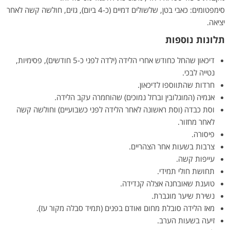
סימפטומים: כאבי בטן, שלשולים דמיים (כ-4 ביום), גזים, חולשה קשה לאחר
יציאה.
תלונות נוספות
דיכאון שהחל כחודש אחרי הלידה (ילדה לפני כ-5 חודשים), פסימיות,
נטייה לבכי.
חרדות שהתווספו לדיכאון.
אנמיה (המוגלובין וברזל נמוכים) שהוחמרה עקב הלידה.
וסת כבדה (וסת ראשונה לאחר הלידה לפני כשבועיים) וחולשה קשה
לאחר מחזור.
פיסורה.
צרבות בשעות אחר הצהריים.
עייפות קשה.
תחושת חולי תמידי.
טוענת שאובחנה אצלה קנדידה.
נשירת שיער מוגברת.
מאז הלידה סובלת מחום ואודם בפנים (תמיד סבלה מקור עז).
זיעה בשעות הערב.