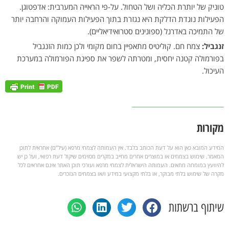
טוניק של יותרת הכליה ושל הטחול. על-פי הראייה המערבית: אדפטוגן.
הפעילות נוגדת הדלקת היא נגזרת בתוך הפעילות העמוקה והרחבה יותר
של התמיכה באדרנל (ספונינים סטרואידיאליים).
זנגביל:
צמח חם. קוליטיס מתאפיין בחום מקומי ולכן כמות הזנגביל
בפורמולה קטנה יחסית, ומטרתה לשפר את ספיגת הפורמולה במערכת
העיכול.
מקורות
המידע המובא כאן הוא על דעת הכותב בלבד. אין העמותה לצמחי מרפא (עיל”ם) אחראית לתוכן
המאמר. שימוש בצמחים או במוצרים אחרים מחייב במקרים מסוימים שיקול דעת רפואי, ועל כן יש
להיוועץ במומחה מתאים. העמותה הישראלית לצמחי מרפא ועורכי תוכן האתר אינם אחראים לכל
מקרה של שימוש בלתי מבוקר, או בלתי מקצועי במידע ו/או בצמחים הנזכרים.
שיתוף ברשתות