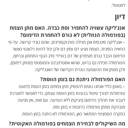
למטופל.
דיון
אנג’ליקה עשויה להחמיר וסת כבדה. האם מתן הצמח
(בפורמולה הנוזלית) לא גורם להחמרת הדימום?
– אנג’ליקה סיננסיס אכן מכילה פורנוקומרינים, שהם נוגדי קרישה. על-פי
הראייה הסינית, הצמח מניע דם ומזין דם ולכן יכול להיות רלוונטי כאשר
הדימום הכבד נגרם מעימדון של דם בוורידי פלג הגוף התחתון וברחם.
הפורמולה מכילה גם ברוש, שהוא אסטרינג’נט והמוסטטי (ממתן דימום),
ולכן ממתן את ההשפעה נוגדת הקרישה של האנג’ליקה.
האם הפורמולה ניתנת גם בזמן הווסת?
– באופן כללי אנחנו נוטים להפסיק מתן צמחים בזמן הווסת (למעט
פורמולות לצורך טיפול בבעיות בזמן הווסת עצמו), כדי לאפשר למערכת
לעבור את תהליך הדימום (הניקוי) ללא הפרעה. עם זאת, אין מניעה
מובהקת ממתן פורמולה כדוגמת זו בזמן וסת.
במקרה הספציפי המתואר כאן, הפורמולה לא ניתנה בזמן הווסת.
מה השיקולים לבחירת הצמחים בפורמולה האקוטית?