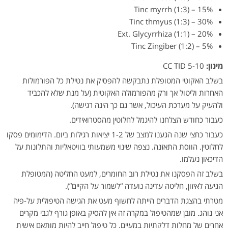
15% – Tinc myrrh (1:3)
30% – Tinc thmyus (1:3)
20% – Ext. Glycyrrhiza (1:1)
Tinc Zingiber (1:2) – 5%
מינון:
5-10 CC TID
בשלב האקוטי המטופלת נתבקשה להפסיק את נטילת כל הפורמולות
האחרות וליטול אך ורק מהפורמולה האקוטית (על מנת שלא להכביד
ולהעיק על מערכת העיכול, אשר גם כך הינה רגישה).
כעבור כחודש הצלחנו להיגמל לחלוטין מהסטרואידים.
כעבור כחצי שנה הגענו למצב של 1-2 יציאות רגילות ביום. הדימומים פסקו
לחלוטין. הווסת התאזנה. נצפה שינוי משמעותי בוויטאליות והתלונות על
הדיכאון נעלמו.
בשלב זה הפסקנו את נטילת רוב החומרים, למעט החליטה (המטופלת
הגיעה לאיזון, חליטה עדינה נועדה “לשמור על הקיים”).
מטרתי בהצגת הדברים הייתה לחשוף מעט את הגישה הטיפולית על-פיה
אני נוהג. מובן שמהטיפול במקרה זה אין להסיק באופן גורף לגבי מקרים
אחרים של מחלות דלקתיות במעיים. כל טיפול חייב להיות מותאם אישית