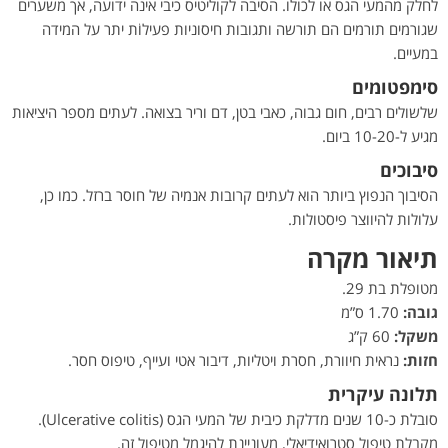
לחלק מהמעי הגס או לכולו. הסיבה לקוליטיס כיבי אינה ידועה, אך משערים
שגורמים תורמים הם תורשה ותגובות חיסוניות פעילוֹת יתר על המידה
במעיים.
סימפטומים
שלשולים רבים, חום גבוה, כאבי בטן, דם וריר בצואה. לעתים מספר היציאות
מגיע ל-10-20 ביום.
סיבוכים
הסיבוך הנפוץ ביותר הוא לעתים קרובות אנמיה של חוסר ברזל. כמו כן,
עלולות להיווצר פיסטולות.
תיאור מקרה
מטופלת בת 29.
גובה:
1.70 ס”מ
משקל:
60 ק”ג
חזות:
נראית חיוורת, חסרת ויטליות, דיבור אטי ועייף, טיפוס חסר.
תלונה עיקרית
סובלת כ-10 שנים מדלקת כיבית של המעי הגס (Ulcerative colitis).
מקבלת טיפול סטרואידיאלי, מעוניינת להיגמל מטיפול זה.