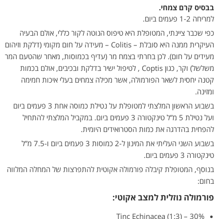
בבסיס קרם צמחי.
למריחה 1-2 פעמים ביום.
כפי שכבר ציינתי, המטופלת היא טיפוס הנוטה לקור כללי, אולם הבעיה
העיקרית ממנה היא סובלת – Colitis – מעידה על חום מקומי (דלקת וזיהום
מעידים על חום). לכן בחרתי בצמח מר (עדיף בכמוסות, מאחר שהטעם המר
משלשל) וקר, כגון Coptis , לטיפול ישיר בדלקת ובכיבים, אולם בכמות
קטנה יחסית לשאר הפורמולה, אשר מכילה צמחים בעלי איכות חמימה
ומזינה.
בשבוע הראשון המלצתי למטופלת על נטילת כמוסה אחת 3 פעמים ביום
ועל נטילת 5 מ”ל טינקטורה 3 פעמים ביום. במקביל המלצתי להתחיל
להפחית בהדרגה את כמות הסטרואידים היומית.
בשבוע השני העליתי את המינון ל-2 כמוסות 3 פעמים ביום ו-7.5 מ”ל
טינקטורה 3 פעמים ביום.
בנוסף, המטופלת קיבלה פורמולה אקוטית להתפרצות של המחלה המלווה
בחום:
פורמולה נוזלית למצב אקוטי:
Tinc Echinacea (1:3) – 30%