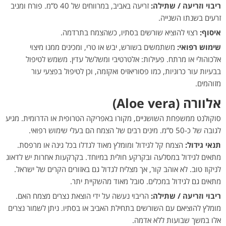
ריבוי וזריעה / שתילה:
זריעה באביב, במרווחים של 40 ס”מ. פורח ומניב
זרעים בשנתו השנייה.
איסוף:
רצוי להוציא שורשים בסתיו, כשהצמח בתרדמה.
שימוש רפואי:
משתמשים בשורש, יבש או טרי, ומכינים ממנו מיצוי
אלכוהולי או מרתח. פעילות: אלטרטיבי ומשלשל עדין. משמש לטיפול
בבעיות עור כרוניות, כמו פסוריאזיס ואקזמה, וכן לטיפול בפצעי עור
מזוהמים.
אלוורה (Aloe vera)
סוקולנט ממשפחת השושניים, מקורו באפריקה הטרופית או הדרומית. מגיע
לגובה של כ-50 ס”מ. מינים רבים של הצמח הם בעלי שימוש רפואי.
תנאי גידול:
הצמח קל לגידול ומומלץ מאוד לגדלו בכל גינה או מרפסת.
מתאים לגידול במסלעה ובקרקע חולית במיוחד. בקרקעות אחרות יש לדאוג
לניקוז טוב. לא אוהב קור, אך מצליח לגדול גם באזורים הקרים של ישראל.
מתאים גם לגידול במכלים. סובל מאוד מהשקיית יתר.
ריבוי וזריעה / שתילה:
הריבוי נעשה על ידי הוצאת נצרים מצמח האם.
מומלץ להוציאם עם השורשים בתחילת האביב או בסתיו. ניתן לשמור נצרים
אלו במשך שבועות ללא אדמה.