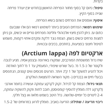
בקלות.
טיפול:
גיזום קל בסוף מחזור הפריחה הראשון (בחודש יוּני) יעודד פריחה
שנייה בסוף הקיץ.
איסוף:
אוספים את הפרחים כשהם בשיא הפריחה.
שימוש רפואי:
הפרחים הטובים ביותר לשימוש רפואי הם אלו שצבעם
כתום עז. ניתן להכין מיצוי אלכוהולי וחליטה מפרחים טריים או יבשים, וכן ניתן
למצות פרחים יבשים בשמן. הצמח נוגד דלקת ומקדם איחוי רקמות, משמש
לטיפול חיצוני בפציעות, בחתכים, בכיבים ובכוויות.
ארקטיום לפה (Arctium lappa)
שיח גדול ממשפחת המורכבים, שמקורו באירופה ובצפון אסיה. מגיע לגובה
ולקוטר של כ-1.5 מ’. בעל שורש שיפודי, המעמיק עד 1 מ’ לתוך האדמה
ויכול להגיע למשקל של 1 ק”ג ויותר. הזרעים מכוסים וווים קטנים, הנתפסים
בבעלי חיים או בבגדים (- מקור השראה להמצאת הוולקרו).
תנאי גידול:
הצמח קל לגידול. זקוק לקרקע עמוקה ועשירה בחומר אורגני
(לקרקע דלה מומלץ להוסיף קומפוסט), חובב לחות וזקוק להשקיה עמוקה,
2-4 ליטרים כל יומיים-שלושה. גדל היטב בשמש מלאה או בְּצל חלקי.
ריבוי וזריעה / שתילה:
הזריעה באביב. מומלץ לזרוע במרווחים של 1.5-2