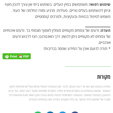
שימוש רפואי:
משתמשים במיץ העלים. בשימוש ביתי אין צורך להכין מיצוי
וניתן להשתמש בעלים טריים. פעילות: מרגיע ומזרז החלמה של העור.
משמש לטיפול בכוויות ובעקיצות, ולצרכים קוסמטיים.
הערה:
זרעים של צמחים מקומיים מומלץ לאסוף מצמחי בר. זרעים איכותיים
של צמחים לא מקומיים ניתן להשיג דרך האינטרנט; רצוי לרכוש זרעים
אורגניים.
* תודה לנועם אורן על המידע שמסר בנדיבות!
מקורות
המידע המובא כאן הוא על דעת הכותב בלבד. אין העמותה לצמחי מרפא (עיל”ם) אחראית לתוכן
המאמר. שימוש בצמחים או במוצרים אחרים מחייב במקרים מסוימים שיקול דעת רפואי, ועל כן יש
להיוועץ במומחה מתאים. העמותה הישראלית לצמחי מרפא ועורכי תוכן האתר אינם אחראים לכל
מקרה של שימוש בלתי מבוקר, או בלתי מקצועי במידע ו/או בצמחים הנזכרים.