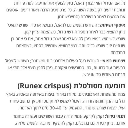
מ’. אם הגידול הוא לצורך מאכל, ניתן לצופף את הזריעה. לפה פורחת
ונותנת זרעים רק בשנה השנייה. כל פרט מניב הרבה מאוד זרעים. אוספים
את הזרעים לאחר הבשלתם (התייבשותם).
איסוף ושימוש:
השורש משמש גם למאכל, מבושל או טרי. שורש למאכל
ניתן להוציא כבר לאחר מספר חודשי גידול, כשהצמח עדיין קטן.
שורש לשימוש רפואי ניתן להוציא לאחר שנת גידול אחת, אם כי צמח בן
שנתיים יניב שורש גדול יותר. רצוי להוציא שורשים בסתיו, כשהצמח
בתרדמה.
שימוש רפואי:
השורש בעל פעילות אלטרטיבית ומשתנת; משמש לטיפול
בבעיות עור כרוניות, כמו פסוריאזיס ואקזמה. ניתן להכין מיצוי אלכוהולי או
מרתח משורש טרי או יבש.
חומעה מסולסלת (Runex crispus)
צמח ממשפחת הארכוביתיים, מקורו באיזורי ביצות באירופה ובאסיה. בארץ
גדל בר המין חומעה ורודה, היכול לשמש לאותן מטרות, אך נחשב פחות
יעיל. לצמח שורש שיפודי, המעמיק עד 30-40 ס”מ לתוך האדמה.
תנאי גידול:
זקוק לקרקע עמוקה דיה עבור השורשים ועשירה בחומר
אורגני. ניתן לגידול גם במיכלים. זקוק להשקיה מרובה ולשמש מלאה.