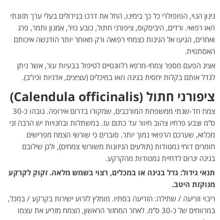
גינון הנוי, הפופולרי כל כך בימינו, החל את דרכו בגידולים בעלי ערך תזונתי
ו/או רפואי. ורדים, היביסקוס, ציפורני חתול, כובע נזיר, אמנון ותמר, פרג
ואחרים, הגיעו אל הגינות כצמחי רפואה ורק מאוחר יותר הודגשה איכותם
האסתטית.
אציג הפעם מספר צמחי-מרפא רלוונטיים לטיפול בבעיות עור, אשר ניתן
לגדל אותם בקלות יחסית בגינה ו/או במיכלים (עציצים, אדניות וכיו”ב).
ציפורני חתול (Calendula officinalis)
צמח חד-שנתי ממשפחת המורכבים, שמקורו בדרום אירופה. גובהו כ-30
ס”מ וצבע פרחיו צהוב חיוור עד כתום עז. במשתלות ובחנויות יש הרבה זני
מכלוא, שערכם הרפואי נמוך יותר. סוברים כי שורשי הצמח מפרישים
חומרים דוחי נמטודות (תולעים הניזונות משורשי צמחים), ולכן שילובם
בגינה יגרום לדחיית נמטודות מהקרקע.
תנאי גידול: גדל בגינה או במכלים, רצוי בשמש מלאה. זקוק לקרקע
מנוקזת היטב.
ריבוי וזריעה / שתילה: הזריעה בסתיו. מומלץ לזרוע ישירות בקרקע / במכל,
במרווחים של כ-30 ס”מ. לאחר המחזור הראשון, הצמח מזריע את עצמו