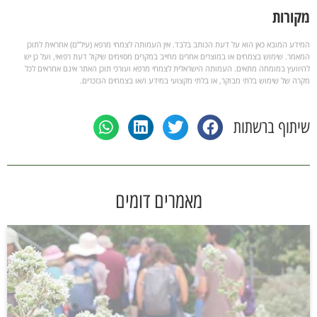
מקורות
המידע המובא כאן הוא על דעת הכותב בלבד. אין העמותה לצמחי מרפא (עיל”ם) אחראית לתוכן
המאמר. שימוש בצמחים או במוצרים אחרים מחייב במקרים מסוימים שיקול דעת רפואי, ועל כן יש
להיוועץ במומחה מתאים. העמותה הישראלית לצמחי מרפא ועורכי תוכן האתר אינם אחראים לכל
מקרה של שימוש בלתי מבוקר, או בלתי מקצועי במידע ו/או בצמחים הנזכרים.
שיתוף ברשתות
מאמרים דומים