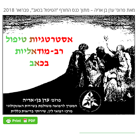
מאת פרופ’ ערן בן אריה – מתוך כנס החורף “הטיפול בכאב”, פברואר 2018