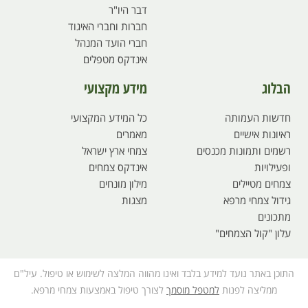
דבר היו"ר
חברות וחברי האיגוד
חברי הועד המנהל
אינדקס מטפלים
הבלוג
מידע מקצועי
חדשות העמותה
כל המידע המקצועי
ראיונות אישיים
מאמרים
רשמים ותמונות מכנסים
צמחי ארץ ישראל
ופעילויות
אינדקס צמחים
צמחים מטיילים
מילון מונחים
גידול צמחי מרפא
מצגות
מתכונים
עלון "קול הצמחים"
התוכן באתר נועד למידע בלבד ואינו מהווה המלצה לשימוש או טיפול. עיל"ם
ממליצה לפנות
למטפל מוסמך
לצורך טיפול באמצעות צמחי מרפא.