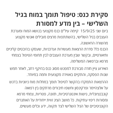
סקירת כנס: טיפול תומך במוח בגיל
השלישי – בין מדע למסורת
ביום שני 15/9/25 קיימה עיל”ם כנס מקצועי בנושא המוח ומערכת
העצבים בגיל השלישי, בהשתתפות מרצים מובילים ואנשי מקצוע
מהשורה הראשונה.
הכנס כלל סדרת הרצאות מעשירות ועדכניות, שעסקו בהיבטים קליניים
ותיאורטיים, ובקשר שבין מערכת העצבים לבין תחומי הטיפול בצמחי
מרפא וברפואה המשלימה.
האירוע ציין חזרה מבורכת למפגש מסוג כנס בהיקף רחב, לאחר חמש
שנות הפסקה, והתקיים באווירה מקצועית וחמה במיוחד.
ההרצאות התמקדו בהקשר לטיפול תומך במחלות מוח ניווניות בדגש
על אלצהיימר ופרקינסון וחשפו חיבורים מרתקים בין רפואה
קונבנציונלית, גישות אינטגרטיביות, תזונה, פטריות, צמחי מרפא
ומסורות ריפוי עתיקות. כל מושב הציג זווית ייחודית על האתגרים
הקוגניטיביים של הגיל השלישי לצד תקווה, ידע וכלים מעשיים.