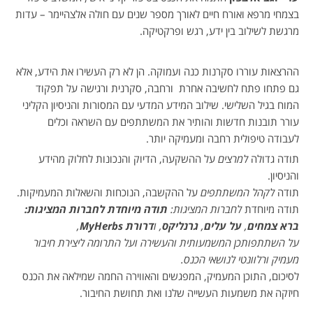
בצמחי מרפא ואורח חיים לאורך מספר שנים עם חולה אלצהיימר – עדות
מרגשת לשילוב בין ידע, רגש ופרקטיקה.
ההרצאות עוררו סקרנות כנה ועמוקה. הן לא רק העשירו את הידע, אלא
גם פתחו פתח לחשיבה אחרת ורחבה, סקרנית ורגישה על תפקוד
המוח בגיל השלישי. שילוב המידע המדעי עם המסורות והניסיון הקליני
עורר תובנות חדשות והותיר את המשתתפים עם השראה וכלים
לעבודה טיפולית רחבה ומעמיקה יותר.
תודה גדולה
למרצים
על ההשקעה, הדיוק והנכונות לחלוק מהידע
והניסיון.
תודה
לקהל המשתתפים
על ההקשבה, הנוכחות והשאלות המעמיקות.
תודה מיוחדת
לחברות המציגות:
תודה מיוחדת לחברות המציגות:
ברא צמחים
,
על עלים
,
גרנליקס
, ו
דרורת
MyHerbs
,
על השתתפותכן המשמעותית והעשירה ועל התרומה ליצירת חיבור
מעמיק ורלוונטי לנושאי הכנס.
לסיכום, התוכן המעמיק, המפגשים והאווירה החמה שמילאה את הכנס
חיזקה את משמעות העשייה שלנו ואת תחושת החיבור.