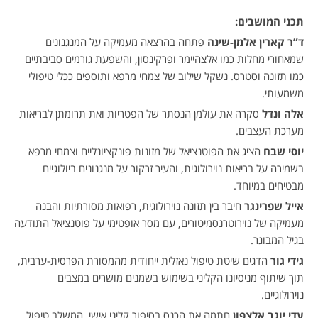
תכני המושבים:
ד”ר קארין אלמן-שינה
פתחה בהרצאה מעמיקה על המנגנונים
שמאחורי מחלות כמו אלצהיימר ופרקינסון, והשפעת גורמים סביבתיים
כמו תזונה וסטרס. נשקל שילוב של צמחי מרפא ותוספים ככלי טיפולי
משמעותי.
אלה ונדל
סקרה את עולמן הנסתר של הפטריות ואת תרומתן לבריאות
מערכת העצבים.
יוסי שבח
הציג את הפוטנציאל של מזונות פונקציונליים וצמחי מרפא
בשמירה על בריאות נוירולוגית, והעיר זרקור על מנגנונים ביולוגיים
מבטיחים במיוחד.
אייל שפרינגר
חיבר בין תזונה נוירולוגית, רפואות מסורתיות והבנה
מעמיקה של נוירוטרנסמיטורים, עם מסר אופטימי על פוטנציאל התודעה
בגיל המבוגר.
גידי גור
הדגים שיטת טיפול נאזלית ייחודית מהמסורת הפרסית-ערבית,
תוך שיתוף מניסיונו הקליני בשימוש בשמנים מושרים במצבים
נוירולוגיים.
עדי יוגב אלצפון
חתמה את הכנס בסיפור קליני אישי, המשלב טיפול