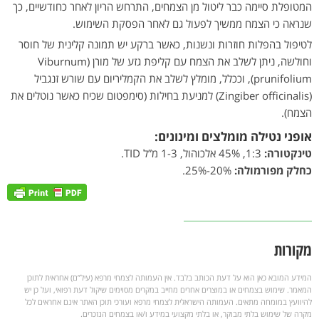
המטופלת סיימה כבר ליטול מן הצמחים, התרחש הריון לאחר כחודשיים, כך
שנראה כי הצמח ממשיך לפעול גם לאחר הפסקת השימוש.
לטיפול בהפלות חוזרות ונשנות, כאשר ברקע יש תמונה קלינית של חוסר
וחולשה, ניתן לשלב את הצמח עם קליפת גזע של מורן (Viburnum
prunifolium), וככלל, מומלץ לשלב את הקמליריום עם שורש זנגביל
(Zingiber officinalis) למניעת בחילות (סימפטום שכיח כאשר נוטלים את
הצמח).
אופני נטילה מומלצים ומינונים:
טינקטורה:
1:3, 45% אלכוהול, 1-3 מ”ל TID.
כחלק מפורמולה:
20%-25%.
מקורות
המידע המובא כאן הוא על דעת הכותב בלבד. אין העמותה לצמחי מרפא (עיל”ם) אחראית לתוכן
המאמר. שימוש בצמחים או במוצרים אחרים מחייב במקרים מסוימים שיקול דעת רפואי, ועל כן יש
להיוועץ במומחה מתאים. העמותה הישראלית לצמחי מרפא ועורכי תוכן האתר אינם אחראים לכל
מקרה של שימוש בלתי מבוקר, או בלתי מקצועי במידע ו/או בצמחים הנזכרים.