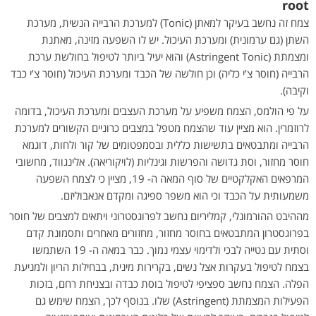
root
צמח זה נחשב בעיקר למאתן (Tonic) למערכת הרבייה הנשית, מערכת
השתן (גם ערמונית) ומערכת העיכול. יש לו השפעה מזינה, מאתנת
ומצמתת (Astringent Tonic) והוא יעיל ביותר לטיפול בחולשת ערכת
הרבייה (חוסר צ’י כליה) וכן חולשה של הכבד ומערכת העיכול (חוסר צ’י כבד
וקיבה).
על פי הולמס, הצמח משפיע על מערכת העצבים ומערכת העיכול, בדומה
לרוזמרין. הוא מציין עוד שהצמח מטפל במצבים כרוניים הקשורים למערכת
הרבייה ומתבטאים בתשישות כללית ובסמפטומים של קור ולחות, דוגמא
חוסר מחזור, וסת גדושה והפרשות וגינליות (לויקוריאה). אלינגווד, מחשובי
המרפאים האקלקטיים של סוף המאה ה- 19, מציין כי לצמח השפעה
משמעותית על הכבד וכי הוא משפר ספיגה ומקדם אנאבוליזם.
מההיבט ההורמונלי, קמליריום נחשב לפרוגסטרוני ויתאים למצבים של חוסר
בפרוגסטרון המתבטאים בחוסר מחזור, מחזורים מאחרים ותסמונת קדם
וסתית עם נטייה לבכי ולדימוי עצמי נמוך. כבר במאה ה- 19 השתמשו
בצמח לטיפול בעקרות אצל נשים, בקרירות מינית, בבחילות הריון ולמניעת
הפלה. הצמח נחשב ספציפי לטיפול בוסת כבדה ובצניחת רחם, בזכות
הפעילות המצמתת (Astringent) שלו. בנוסף לכך, הצמח שימש גם