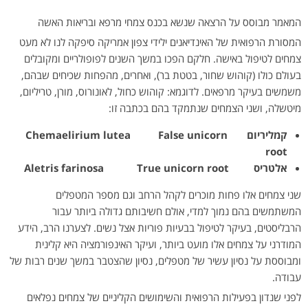
המאמר מבוסס על הרצאה שנשא בכנס צמחי מרפא ובריאות האשה
המסורת הרפואית של האינדיאנים ילידי צפון אמריקה סיפקה לנו לא מעט
צמחים לטיפול באישה. חלקם הפכו במשך השנים לפופולריים ומקובלים
בעולם כולו (קוהוש שחור, בטטת בר), ואחרים, מהפחות שכיחים שבהם,
משמשים בעיקר מרפאים. לדוגמא: קוהוש כחול, לאונורוס, מורן, טריליום,
מיטשלה, ושני הצמחים שנתמקד בהם בכתבה זו:
קמליריום Chemaelirium lutea False unicorn
root
אלטריס Aletris farinosa True unicorn root
שני צמחים אלו פחות מוכרים לקהל הרחב וגם מספר המטפלים
המשתמשים בהם נמוך למדי, אולם חשיבותם גדולה ביותר עבור
הרבליסטים, בעיקר לטיפול בבעיות פוריות אצל נשים. לצערנו הרב, הידע
המודרני על צמחים אלו מועט ביותר, ועיקר האינפורמציה היא קלינית
ומבוססת על נסיון עשיר של מטפלים, נסיון שהצטבר במשך שנים רבות של
עבודה.
לפני שנדון בפעילות הרפואית והשימושים הקליניים של צמחים נפלאים