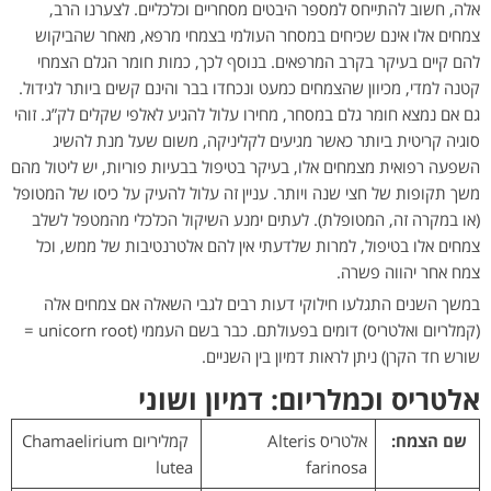
אלה, חשוב להתייחס למספר היבטים מסחריים וכלכליים. לצערנו הרב,
צמחים אלו אינם שכיחים במסחר העולמי בצמחי מרפא, מאחר שהביקוש
להם קיים בעיקר בקרב המרפאים. בנוסף לכך, כמות חומר הגלם הצמחי
קטנה למדי, מכיוון שהצמחים כמעט ונכחדו בבר והינם קשים ביותר לגידול.
גם אם נמצא חומר גלם במסחר, מחירו עלול להגיע לאלפי שקלים לק”ג. זוהי
סוגיה קריטית ביותר כאשר מגיעים לקליניקה, משום שעל מנת להשיג
השפעה רפואית מצמחים אלו, בעיקר בטיפול בבעיות פוריות, יש ליטול מהם
משך תקופות של חצי שנה ויותר. עניין זה עלול להעיק על כיסו של המטופל
(או במקרה זה, המטופלת). לעתים ימנע השיקול הכלכלי מהמטפל לשלב
צמחים אלו בטיפול, למרות שלדעתי אין להם אלטרנטיבות של ממש, וכל
צמח אחר יהווה פשרה.
במשך השנים התגלעו חילוקי דעות רבים לגבי השאלה אם צמחים אלה
(קמלריום ואלטריס) דומים בפעולתם. כבר בשם העממי (unicorn root =
שורש חד הקרן) ניתן לראות דמיון בין השניים.
אלטריס וכמלריום: דמיון ושוני
שם הצמח:
אלטריס Alteris
קמליריום Chamaelirium
lutea
farinosa