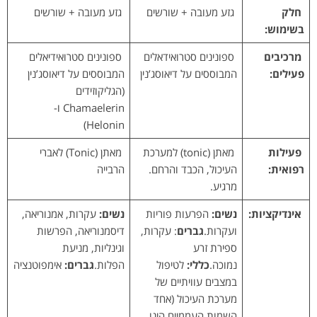
חלק
גזע מעובה + שורשים
גזע מעובה + שורשים
בשימוש:
מרכיבים
ספונינים סטרואידאלים
ספונינים סטרואידיאלים
פעילים:
המבוססים על דיאוסג’נין
המבוססים על דיאוסג’נין
(הגליקוזידים
Chamaelerin ו-
Helonin)
פעילות
מאתן (tonic) למערכת
מאתן (Tonic) לאברי
רפואית:
העיכול, הכבד והרחם.
הרבייה
מרגיע.
אינדיקציות:
נשים:
הפרעות פוריות
נשים:
עקרות, אמנוריאה,
ועקרות.
גברים
: עקרות,
דיסמנוריאה, הפרשות
ספירת זרע
וגינליות, מניעת
נמוכה.
כללי:
לטיפול
הפלות.
גברים:
אימפוטנציה
במצבים עוויתיים של
מערכת העיכול (אחד
השמות העממיים הינו