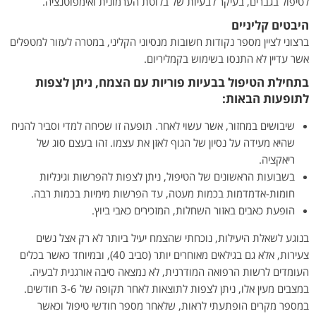
לטיפול בגברים, בעיקר לבעיות של בלוטת הערמונית ואימפוטנציה.
היבטים קליניים
ברצוני לציין מספר נקודות חשובות מנסיוני הקליני, במטרה לעזור למטפלים
אשר עדיין לא התנסו בשימוש בקמליריום.
בתחילת הטיפול בבעיות פוריות עם הצמח, ניתן לצפות
לתופעות הבאות:
שיבושים במחזור, אשר עשוי לאחר. תופעה זו שכיחה למדי וסביר להניח
שהיא מעידה על נסיון של הגוף לאזן את עצמו. זהו בעצם סוג של
ריאקציה.
בשבועות הראשונים של הטיפול, ניתן לצפות להפרשות וגינליות
חומות-אדמדמות בכמות מעטה, עד הפרשות מימיות בכמות רבה.
הופעת כאבים באזור השחלות, המזכירים כאבי ביוץ.
בנוגע לשאלת היעילות, נוכחתי שהצמח יעיל ביותר לא רק אצל נשים
צעירות, אלא גם בגילאים מאוחרים יותר (סביב 40), ובמיוחד כאשר בכלים
העומדים לרשות הרפואה המודרנית, לא נמצאה סיבה אורגנית לבעיה.
במצבים מעין אלו, ניתן לצפות לתוצאות לאחר תקופה של 3-6 חודשים.
במספר מקרים הופתעתי לראות, שלאחר מספר חודשי טיפול וכאשר