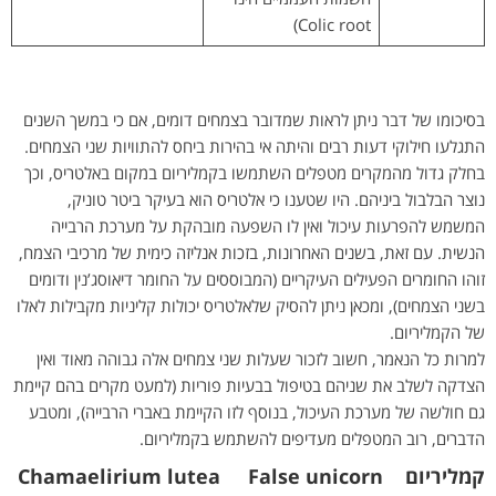
Colic root)
בסיכומו של דבר ניתן לראות שמדובר בצמחים דומים, אם כי במשך השנים
התגלעו חילוקי דעות רבים והיתה אי בהירות ביחס להתוויות שני הצמחים.
בחלק גדול מהמקרים מטפלים השתמשו בקמליריום במקום באלטריס, וכך
נוצר הבלבול ביניהם. היו שטענו כי אלטריס הוא בעיקר ביטר טוניק,
המשמש להפרעות עיכול ואין לו השפעה מובהקת על מערכת הרבייה
הנשית. עם זאת, בשנים האחרונות, בזכות אנליזה כימית של מרכיבי הצמח,
זוהו החומרים הפעילים העיקריים (המבוססים על החומר דיאוסג’נין ודומים
בשני הצמחים), ומכאן ניתן להסיק שלאלטריס יכולות קליניות מקבילות לאלו
של הקמליריום.
למרות כל הנאמר, חשוב לזכור שעלות שני צמחים אלה גבוהה מאוד ואין
הצדקה לשלב את שניהם בטיפול בבעיות פוריות (למעט מקרים בהם קיימת
גם חולשה של מערכת העיכול, בנוסף לזו הקיימת באברי הרבייה), ומטבע
הדברים, רוב המטפלים מעדיפים להשתמש בקמליריום.
קמליריום Chamaelirium lutea False unicorn