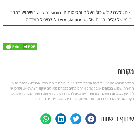
> השפעה של עיכול העלים ומסיסות ה- artemisinin בשימוש במתן
פומי של עלים יבשים של Artemisia annua לטיפול במלריה
מקורות
המידע המובא כאן הוא על דעת הכותב בלבד. אין העמותה לצמחי מרפא (עיל”ם) אחראית לתוכן
המאמר. שימוש בצמחים או במוצרים אחרים מחייב במקרים מסוימים שיקול דעת רפואי, ועל כן יש
להיוועץ במומחה מתאים. העמותה הישראלית לצמחי מרפא ועורכי תוכן האתר אינם אחראים לכל
מקרה של שימוש בלתי מבוקר, או בלתי מקצועי במידע ו/או בצמחים הנזכרים.
שיתוף ברשתות