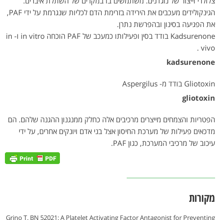
צלולרי וייצור של נוגדנים. משתמשים בו במקרים של השתלת איברים.
הגינקולידים מעכבים את הירידה בזרימת הדם לכליות שנגרמת על ידי PAF,
את הפגיעה בסינון ובהפרשת נתרן.
Kadsurenone בודד בסין ופעילותו כמעכב של PAF הוכחה in vitro ו- in
vivo .
kadsurenone
Gliotoxin בודד מ- Aspergilus
gliotoxin
הפטריות והצמחים מייצרים מרכיבים אלה כחלק ממנגנון ההגנה שלהם. הם
מדכאים פעילות של מערכת החיסון אצל בני אדם ויונקים אחרים, על ידי
עיכוב של מרכיבי המערכת, כגון PAF.
מקורות
Grino T. BN 52021: A Platelet Activating Factor Antagonist for Preventing