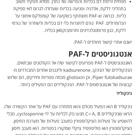
מפחית זרימת דם בכליות והפרשה של נתרן. ממלא תפקיד חשוב
בתהליכי דלקת, אלרגיה ופגיעה בכליות שעלולה לגרום לאי ספיקת
כליות. כנראה ש-PAF משתתף בשקיעה של קומפלקס אימוני על
הגלומרולים. PAF גורם להיצרות כלי דם בכליות ולשחרור של גורמי
דלקת, כגון פרוסטגלנדינים ותרומבוקסאן בכליה.
ישנם אתרי קישור מיוחדים ל-PAF.
אנטגוניסטים ל-
PAF
האנטגוניסטים ל-PAF מפריעים לקישור שלו אל הקולטנים שבתאים.
הגינקולידים של הגינקו, kadsurenone וליגננים אחרים המבודדים מ-
Piper futokadsurae, וכן gliotoxin מכמה פטריות וחידקים, הם שלוש
קבוצות של אנטגוניסטים ל-PAF. הגינקולידים הם הפעילים ביותר.
גינקוליד
גינקוליד B הוא הפעיל מכולם והוא מתחרה עם PAF על אתר הקשירה שלו.
הראו שגינקולידים A, B ו-C מנעו נזק לכליות על ידי cyclosporine, מבלי
להשפיע על פעילות הציקלוספורין כמעכב פעילות של מערכת החיסון.
הציקלוספורין הוא פוליפפטיד ציקלי שמקורו בפטריות. הוא מעכב חיסון