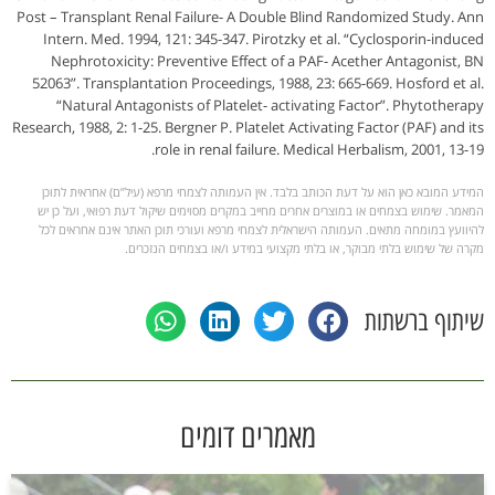
Post – Transplant Renal Failure- A Double Blind Randomized Study. Ann
Intern. Med. 1994, 121: 345-347. Pirotzky et al. “Cyclosporin-induced
Nephrotoxicity: Preventive Effect of a PAF- Acether Antagonist, BN
52063”. Transplantation Proceedings, 1988, 23: 665-669. Hosford et al.
“Natural Antagonists of Platelet- activating Factor”. Phytotherapy
Research, 1988, 2: 1-25. Bergner P. Platelet Activating Factor (PAF) and its
role in renal failure. Medical Herbalism, 2001, 13-19.
המידע המובא כאן הוא על דעת הכותב בלבד. אין העמותה לצמחי מרפא (עיל”ם) אחראית לתוכן
המאמר. שימוש בצמחים או במוצרים אחרים מחייב במקרים מסוימים שיקול דעת רפואי, ועל כן יש
להיוועץ במומחה מתאים. העמותה הישראלית לצמחי מרפא ועורכי תוכן האתר אינם אחראים לכל
מקרה של שימוש בלתי מבוקר, או בלתי מקצועי במידע ו/או בצמחים הנזכרים.
שיתוף ברשתות
מאמרים דומים