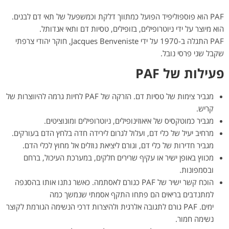
PAF הוא פוספוליפיד הפועל כמתווך דלקת וכמשפעל של תאי דם לבנים.
הוא מיוצר על ידי ניוטרופילים, בזופילים, טסיות דם ותאי אנדותל.
PAF התגלה ב-1970 על ידי Jacques Benveniste, חוקר יהודי צרפתי
שקבל שני פרסי נובל.
פעילות של
PAF
מגביר צימות של טסיות דם. הזרקה של PAF לחיות גרמה להיווצרות של
קריש.
מגביר כמוטקסיס של איאוזינופילים, ניוטרופילים ומונוציטים.
מרחיב יעיל של כלי דם, ועלול לגרום לירידה חדה בלחץ הדם בעורקים.
מגביר חדירות של כלי דם, וגורם ליציאת נוזלים אל מחוץ לכלי הדם.
מכווץ באופן ישיר או עקיף שרירים חלקים, במערכת העיכול, ברחם
ובסמפונות.
הוכח קשר ישיר של PAF כגורם לאסתמה. כאשר נתנו אותו בהסנפה
למתנדבים בריאים הם פתחו התקף אסמתי שנמשך כמה
ימים. PAF גורם לתגובה אלרגית ולהיצרות דרכי הנשימה הגורמת לקוצר
נשימה חמור.