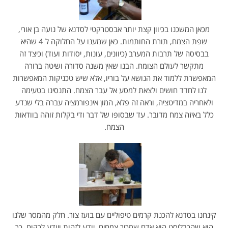
מכאן המשכנו בכיוון קצת יותר אבסטרקטי לסדנא של נועה בן אורי,
שפת הצמח, תורת החותמות. כאן שמענו על החלוקה ל 4 שהיא
בבסיסה של תרבות המערב (כיוונים, עונות, יסודות ועוד) וכיצד זה
מתקשר לעולם הצומח. הבנו שאין משנה סדורה ושיטה ברורה
המאפשרת ללמוד את הנושא על בוריו, אלא שיש טכניקות המאפשרות
לנו לחדד חושים ולצאת למסע אל עבר הצמח. התנסינו בטעימה
ולאחריה במדיטציה, וראה זה פלא, המון אינפורמציה עברה בלי שנדע
כלל באיזה צמח מדובר. עד שבסופו של דבר ודי בקלות זוהה בוודאות
הצמח.
קינחנו בסדנא להכנת קרמים טיפוליים עם בועז צור. חלק מהמסר שלנו
הוא שהרבליסט הוא אדם שמכיר צמחים, יודע לזהות ויודע לרקוח. כך