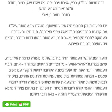
רבה מצוות עיל"ם, פרץ, אפרת ויפה יפה יפה שלנו שאין כמוה, תודה
ולהתראות באירוע הבא!
כתבה: נועה בן אורי
יום הפעילות בגן הבוטני היה אירוע משותף ומוצלח של עמותת עיל”ם
עם קבוצת ההרבליסטים “רפואה מפרי האדמה”. תודותינו והערכתנו
העמוקה לחברי הקבוצה, אשר תרמו לעמותה בהתנדבות מזמנם, מרצם
וידיעותיהם, לטובת האירוע.
הועד המנהל של העמותה רואה בחיוב שיתופי פעולה כדוגמת אירוע זה,
שהם בבחינת “WIN-“WIN – כל הצדדים מרויחים ובמיוחד – אתם, חברי
העמותה. וועד העמותה יפעל בשנה הקרובה לחיזוק הקשר עם גופים
שכנים – חברות מסחריות, בתי ספר, עמותות וארגונים אחרים, במטרה
לבנות תשתית חזקה ולהציע את פירות שיתופי הפעולה האלה לחברי
העמותה. הוועד קורא לחברות מסחריות הפועלות בתחום צמחי המרפא
והרפואה הטבעית להצטרף ליוזמה – בואו לדבר איתנו!