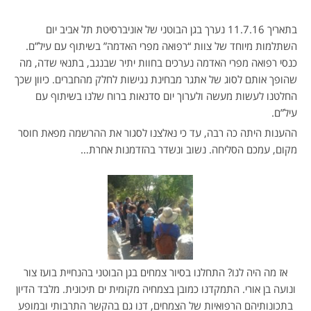
בתאריך 11.7.16 נערך בגן הבוטני של אוניברסיטת תל אביב יום
השתלמות מיוחד של צוות “רפואה מפרי האדמה” בשיתוף עם עיל”ם.
כנסי רפואה מפרי האדמה נערכים בחוות יתיר שבנגב, בתנאי שדה, מה
שהופך אותם לסוג של אתגר מבחינת נגישות לחלק מהחברים. כיוון שכך
החלטנו לעשות מעשה ולערוך יום סדנאות ברוח שלנו בשיתוף עם
עיל”ם.
ההענות היתה כה רבה, עד כי נאלצנו לסגור את ההרשמה מפאת חוסר
מקום, עמכם הסליחה. נשוב ונשדר בהזדמנות אחרת…
אז מה היה לנו? התחלנו בסיור צמחים בגן הבוטני בהנחיית בועז צור
ונועה בן אורי. התמקדנו כמובן בצמחיה מקומית ים תיכונית. מלבד הדיון
בתכונותיהם הרפואיות של הצמחים, דנו גם בהקשר התרבותי ובמופע