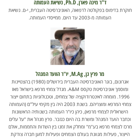
ד"ר מינה פארן, Ph.D, נשיאת העמותה
חוקרת בדימוס בפקולטה לרפואה, האוניברסיטה העברית, י-ם. נשיאת
העמותה מ-2003 עד היום. ממייסדי העמותה.
מר פרץ גן, M.Ag, יו"ר הוועד המנהל
אגרונום, בוגר האוניברסיטה העברית בירושלים (1980) בהצטיינות
ומוסמך אוניברסיטת טקסס A&M. מגדל צמחי מרפא בישראל מאז
1996. מומחה לאינטרודוקציה של צמחים, וטכנולוגיות בתחום ייצור
צמחי המרפא ומוצריהם. בשנת 2003 היה בין מקימי עיל"ם (העמותה
הישראלית לצמחי מרפא), כיהן כיו"ר העמותה בשנותיה הראשונות
וכחבר הועד המנהל ומשרת בה היום כגזבר. פרץ מנהל את "על עלים
מרכז לצמחי מרפא בע"מ" ומחלק את זמנו בין השדות והחממות, אולם
הייצור, פעילות מגוונת בעולם הצמחים ופעילות למען חברה צודקת