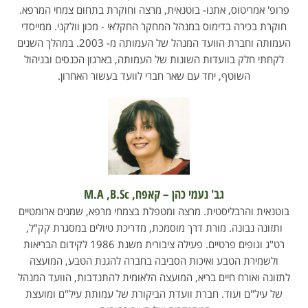
פרופ' אמריטוס, אתנו- בוטנאית, מרצה וחוקרת בתחום צמחי המרפא.
חוקרת בכירה בדימוס במנהל המחקר החקלאי - מכון וולקני. ממייסדי
העמותה וחברת הוועד המנהל של העמותה מ- 2003. במהלך השנים
לקחתי חלק בוועדות השונות של העמותה, בארגון הכנסים ובניהול
השוטף, יחד עם שאר חברי לוועד בעשור האחרון.
גב' נעמי כהן – קאפח, M.A ,B.Sc
בוטנאית והרבליסטית. מרצה ומטפלת בצמחי מרפא, שמנים ארומטיים
ותזונה נבונה. מורת דרך מוסמכת, מדריכת טיולים במסגרת קק"ל,
רט"ג וגופים פרטיים. פעילה ציבורית משנת 1986 לקידום הבריאות
ולשמירת הטבע ואיכות הסביבה בחברה להגנת הטבע, המועצה
לתזונה ואורח חיים בריא, המועצה הלאומית להתנדבות, הוועד המנהל
של עיל"ם ועוד. חברת וועדת הביקורת של עמותת עיל"ם ומועצת