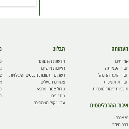
העמותה
הבלוג
מ
אודותינו
חדשות העמותה
כ
חברי העמותה
ראיונות אישיים
מ
חברי הועד המנהל
רשמים ותמונות מכנסים ופעילויות
צ
חברות תומכות
צמחים מטיילים
א
תוכניות לימוד מוכרות
גידול צמחי מרפא
מי
מתכונים
מ
עלון "קול הצמחים"
איגוד ההרבליסטים
מי אנחנו
דבר היו"ר