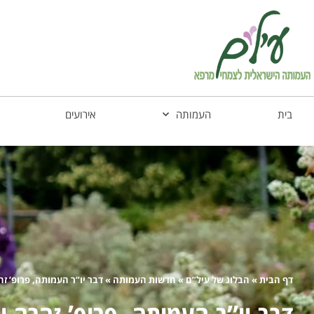
בית
העמותה
אירועים
דף הבית
»
הבלוג של עיל”ם
»
חדשות העמותה
»
דבר יו”ר העמותה, פרופ’ זה