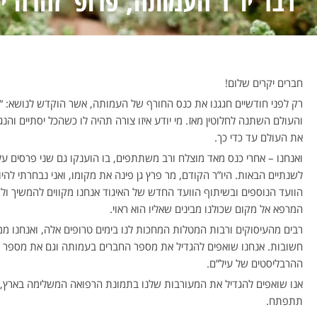
דבר יו”ר העמותה, פרופ’ זהרה ינ
חברים יקרים שלום!
רק לפני חודשיים חגגנו את כנס החורף של העמותה, אשר הוקדש לנושא: “
והעולם השתנה לחלוטין מאז. מי יודע איזו צורה תהיה לו כשהכל יסתיים והנ
את העולם עד כדי כך.
ואנחנו – אחרי כנס מאד מוצלח ורב משתתפים, בו הוענקו גם שני פרסים על
לשנתיים הבאות. היו”ר הקודם, מר פרץ גן פינה את מקומו, ואני נבחרתי לה
הוועד הנוספים ובשיתוף הוועד החדש של האיגוד אנחנו מקווים להמשיך ו
המרפא אל מקום שכולנו מבינים שאליו הוא ראוי.
רבים מהעיסוקים ורבות המטלות המחכות לנו בימים טרופים אלה, ואנחנו מ
חשובות. אנחנו שואפים להגדיל את מספר החברים בעמותה וגם את מספר 
ההרבליסטים של עיל”ם.
אנו שואפים להגדיל את המעורבות שלנו בתמונת הרפואה המשלימה בארץ,
תתפתח.